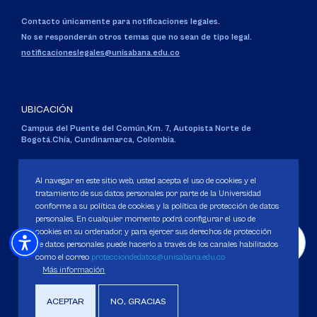
Contacto únicamente para notificaciones legales.
No se responderán otros temas que no sean de tipo legal.
notificacioneslegales@unisabana.edu.co
UBICACIÓN
Campus del Puente del Común,
Km. 7, Autopista Norte de
Bogotá.
Chía, Cundinamarca, Colombia.
Código SNIES 1711
Personería Jurídica:
Resolución 130 del 14 de enero de 1980
.
Al navegar en este sitio web, usted acepta el uso de cookies y el
Ministerio de Educación Nacional.
tratamiento de sus datos personales por parte de la Universidad
conforme a su política de cookies y la política de protección de datos
personales. En cualquier momento podrá configurar el uso de
cookies en su ordenador, y para ejercer sus derechos de protección
de datos personales puede hacerlo a través de los canales habilitados
como el correo
protecciondedatos@unisabana.edu.co
Política de Protección de datos
Más información
Política de Cookies
Derechos Pecuniarios
ACEPTAR
NO, GRACIAS