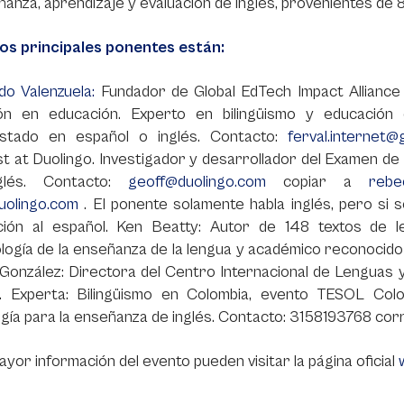
ñanza, aprendizaje y evaluación de inglés, provenientes de 8
los principales ponentes están:
do Valenzuela:
Fundador de Global EdTech Impact Alliance 
ión en educación. Experto en bilingüismo y educació
istado en español o inglés. Contacto:
ferval.internet
st at Duolingo. Investigador y desarrollador del Examen de 
glés. Contacto:
geoff@duolingo.com
copiar a
rebe
olingo.com
. El ponente solamente habla inglés, pero si
ción al español. Ken Beatty: Autor de 148 textos de le
ogía de la enseñanza de la lengua y académico reconocido
González: Directora del Centro Internacional de Lenguas y
. Experta: Bilingüismo en Colombia, evento TESOL Col
gía para la enseñanza de inglés. Contacto: 3158193768 cor
yor información del evento pueden visitar la página oficial