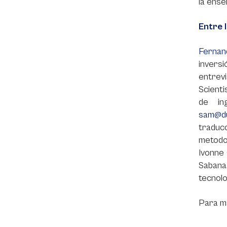
la ense
Entre 
Fernan
invers
entrev
Scienti
de in
sam@du
traduc
metodol
Ivonne 
Sabana
tecnolo
Para ma