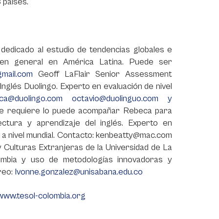
 países.
dedicado al estudio de tendencias globales e
n en general en América Latina. Puede ser
@gmail.com
Geoff LaFlair Senior Assessment
Inglés Duolingo. Experto en evaluación de nivel
ca@duolingo.com octavio@duolinguo.com y
 se requiere lo puede acompañar Rebeca para
ctura y aprendizaje del inglés. Experto en
 a nivel mundial. Contacto: kenbeatty@mac.com
 Culturas Extranjeras de la Universidad de La
ombia y uso de metodologías innovadoras y
reo:
Ivonne.gonzalez@unisabana.edu.co
www.tesol-colombia.org