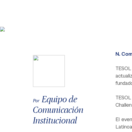
N. Com
TESOL 
actual
fundad
Equipo de
TESOL C
Por
Challen
Comunicación
Institucional
El eve
Latinoa