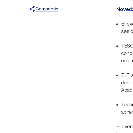
Compartir
Noveda
X
Facebook
WhatsApp
El ev
sesió
TESOL
conoc
colo
ELT A
dos c
Acad
Tech
apren
El even