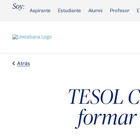
Pasar
Soy:
al
Aspirante
Estudiante
Alumni
Profesor
E
contenido
principal
Atrás
TESOL Co
formar 