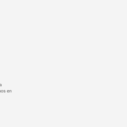
a
mos en