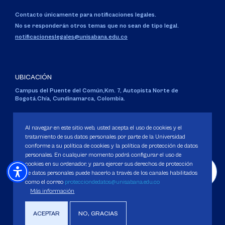
Contacto únicamente para notificaciones legales.
No se responderán otros temas que no sean de tipo legal.
notificacioneslegales@unisabana.edu.co
UBICACIÓN
Campus del Puente del Común,
Km. 7, Autopista Norte de
Bogotá.
Chía, Cundinamarca, Colombia.
Código SNIES 1711
Personería Jurídica:
Resolución 130 del 14 de enero de 1980
.
Al navegar en este sitio web, usted acepta el uso de cookies y el
Ministerio de Educación Nacional.
tratamiento de sus datos personales por parte de la Universidad
conforme a su política de cookies y la política de protección de datos
personales. En cualquier momento podrá configurar el uso de
cookies en su ordenador, y para ejercer sus derechos de protección
de datos personales puede hacerlo a través de los canales habilitados
como el correo
protecciondedatos@unisabana.edu.co
Política de Protección de datos
Más información
Política de Cookies
Derechos Pecuniarios
ACEPTAR
NO, GRACIAS