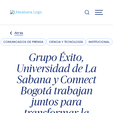
Pasar
al
contenido
MENÚ
principal
Atrás
COMUNICADOS DE PRENSA
CIENCIA Y TECNOLOGÍA
INSTITUCIONAL
Grupo Éxito,
Universidad de La
Sabana y Connect
Bogotá trabajan
juntos para
transformar la