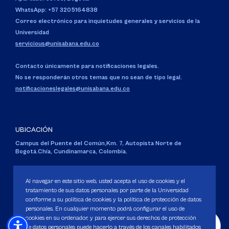
WhatsApp: +57 3205164838
Correo electrónico para inquietudes generales y servicios de la
Universidad
servicious@unisabana.edu.co
Contacto únicamente para notificaciones legales.
No se responderán otros temas que no sean de tipo legal.
notificacioneslegales@unisabana.edu.co
UBICACIÓN
Campus del Puente del Común,
Km. 7, Autopista Norte de
Bogotá.
Chía, Cundinamarca, Colombia.
Código SNIES 1711
Personería Jurídica:
Resolución 130 del 14 de enero de 1980
.
Al navegar en este sitio web, usted acepta el uso de cookies y el
Ministerio de Educación Nacional.
tratamiento de sus datos personales por parte de la Universidad
conforme a su política de cookies y la política de protección de datos
personales. En cualquier momento podrá configurar el uso de
cookies en su ordenador, y para ejercer sus derechos de protección
de datos personales puede hacerlo a través de los canales habilitados