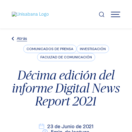
Pasar
al
contenido
MENÚ
principal
Atrás
COMUNICADOS DE PRENSA
INVESTIGACIÓN
FACULTAD DE COMUNICACIÓN
Décima edición del
informe Digital News
Report 2021
23 de Junio de 2021