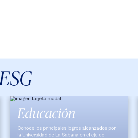
 ESG
Ambiental
Conoce los principales logros alcanzados por
la Universidad de La Sabana en el eje de