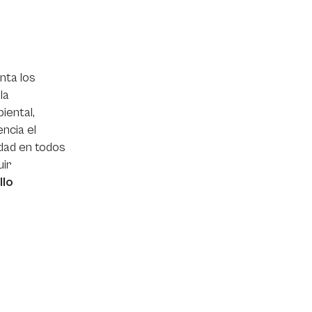
nta los
la
iental,
ncia el
idad en todos
uir
llo