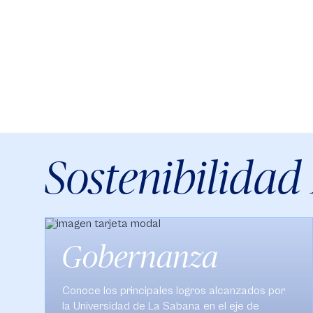
Sostenibilidad
Educación
Conoce los principales logros alcanzados por
la Universidad de La Sabana en el eje de