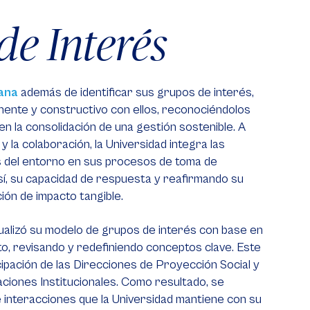
de Interés
6.⁠ ⁠Más de 55 talleres realizados en liderazgo,
i
bilingüismo, gestión del riesgo y comunicación
de gobierno, beneficiando a comunidades y
entidades locales.
Conoce más aquí:
Impactando la región desde
ana
además de identificar sus grupos de interés,
la investigación y las alianzas
ente y constructivo con ellos, reconociéndolos
n la consolidación de una gestión sostenible. A
y la colaboración, la Universidad integra las
s del entorno en sus procesos de toma de
sí, su capacidad de respuesta y reafirmando su
ón de impacto tangible.
tualizó su modelo de grupos de interés con base en
o, revisando y redefiniendo conceptos clave. Este
ipación de las Direcciones de Proyección Social y
iones Institucionales. Como resultado, se
de interacciones que la Universidad mantiene con su