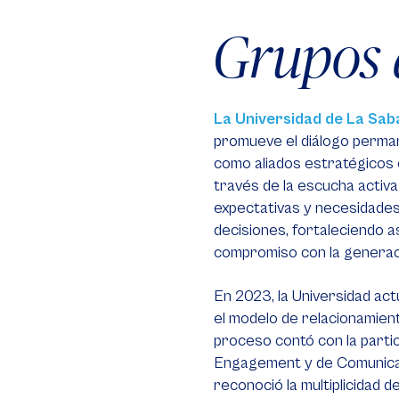
Grupos 
6.⁠ ⁠En 2024, reutilizamos más de 22.000 mil m³
de agua.
7.⁠ ⁠Hemos registrado más de 80 especies de
aves en el campus.
La Universidad de La Sab
promueve el diálogo perman
Conoce más aquí:
Trabajo conjunto para la
como aliados estratégicos e
recuperación del río Bogotá.
través de la escucha activa 
expectativas y necesidade
decisiones, fortaleciendo a
compromiso con la generaci
En 2023, la Universidad ac
el modelo de relacionamient
proceso contó con la partic
Engagement y de Comunicac
reconoció la multiplicidad 