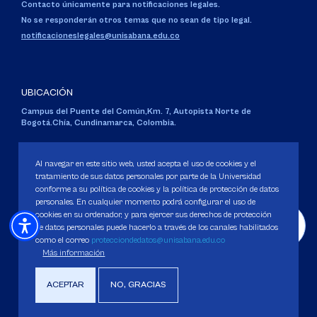
Contacto únicamente para notificaciones legales.
No se responderán otros temas que no sean de tipo legal.
notificacioneslegales@unisabana.edu.co
UBICACIÓN
Campus del Puente del Común,
Km. 7, Autopista Norte de
Bogotá.
Chía, Cundinamarca, Colombia.
Código SNIES 1711
Personería Jurídica:
Resolución 130 del 14 de enero de 1980
.
Al navegar en este sitio web, usted acepta el uso de cookies y el
Ministerio de Educación Nacional.
tratamiento de sus datos personales por parte de la Universidad
conforme a su política de cookies y la política de protección de datos
personales. En cualquier momento podrá configurar el uso de
cookies en su ordenador, y para ejercer sus derechos de protección
de datos personales puede hacerlo a través de los canales habilitados
como el correo
protecciondedatos@unisabana.edu.co
Política de Protección de datos
Más información
Política de Cookies
Derechos Pecuniarios
ACEPTAR
NO, GRACIAS
Copyright 2025 Universidad de La Sabana. Todos los derechos Reservados.