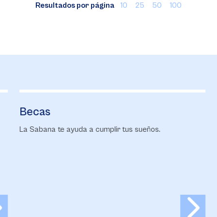
Resultados por página
10
25
50
100
Becas
F
La Sabana te ayuda a cumplir tus sueños.
Co
ma