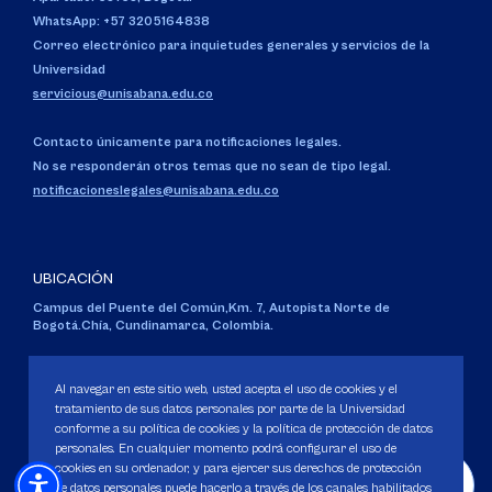
WhatsApp: +57 3205164838
Correo electrónico para inquietudes generales y servicios de la
Universidad
servicious@unisabana.edu.co
Contacto únicamente para notificaciones legales.
No se responderán otros temas que no sean de tipo legal.
notificacioneslegales@unisabana.edu.co
UBICACIÓN
Campus del Puente del Común,
Km. 7, Autopista Norte de
Bogotá.
Chía, Cundinamarca, Colombia.
Código SNIES 1711
Personería Jurídica:
Resolución 130 del 14 de enero de 1980
.
Al navegar en este sitio web, usted acepta el uso de cookies y el
Ministerio de Educación Nacional.
tratamiento de sus datos personales por parte de la Universidad
conforme a su política de cookies y la política de protección de datos
personales. En cualquier momento podrá configurar el uso de
cookies en su ordenador, y para ejercer sus derechos de protección
de datos personales puede hacerlo a través de los canales habilitados