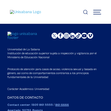
Pasar
al
contenido
MENÚ
principal
Universidad de La Sabana
Institución de educación superior sujeta a inspección y vigilancia por el
Ministerio de Educación Nacional
Protocolo de atención para casos de acoso, violencia sexual y basada en
género, así como de comportamientos contrarios a los principios
fundamentales de la Universidad
Carácter Académico: Universidad
DATOS DE CONTACTO
Contact center: (601) 861 5555
/
861 6666
Apartado: 53753, Bogotá.