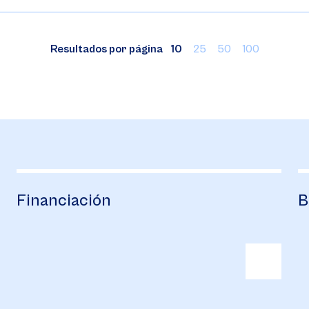
Resultados por página
10
25
50
100
Financiación
B