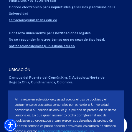
WhatsApp: +57 3205164838
Correo electrónico para inquietudes generales y servicios de la
Universidad
servicious@unisabana.edu.co
Contacto únicamente para notificaciones legales.
No se responderán otros temas que no sean de tipo legal.
notificacioneslegales@unisabana.edu.co
UBICACIÓN
Campus del Puente del Común,
Km. 7, Autopista Norte de
Bogotá.
Chía, Cundinamarca, Colombia.
Código SNIES 1711
Personería Jurídica:
Resolución 130 del 14 de enero de 1980
.
Al navegar en este sitio web, usted acepta el uso de cookies y el
Ministerio de Educación Nacional.
tratamiento de sus datos personales por parte de la Universidad
conforme a su política de cookies y la política de protección de datos
personales. En cualquier momento podrá configurar el uso de
cookies en su ordenador, y para ejercer sus derechos de protección
de datos personales puede hacerlo a través de los canales habilitados
como el correo
protecciondedatos@unisabana.edu.co