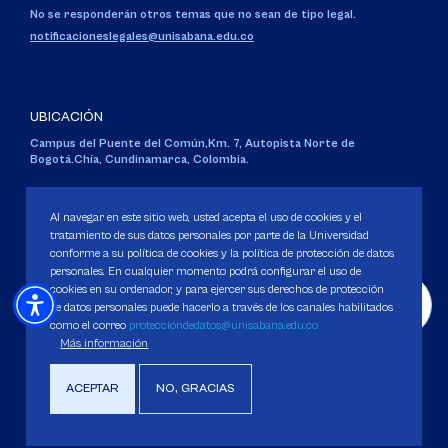
No se responderán otros temas que no sean de tipo legal.
notificacioneslegales@unisabana.edu.co
UBICACIÓN
Campus del Puente del Común,
Km. 7, Autopista Norte de
Bogotá.
Chía, Cundinamarca, Colombia.
Código SNIES 1711
Personería Jurídica:
Resolución 130 del 14 de enero de 1980
.
Al navegar en este sitio web, usted acepta el uso de cookies y el
Ministerio de Educación Nacional.
tratamiento de sus datos personales por parte de la Universidad
conforme a su política de cookies y la política de protección de datos
personales. En cualquier momento podrá configurar el uso de
cookies en su ordenador, y para ejercer sus derechos de protección
de datos personales puede hacerlo a través de los canales habilitados
como el correo
protecciondedatos@unisabana.edu.co
Política de Protección de datos
Más información
Política de Cookies
Derechos Pecuniarios
ACEPTAR
NO, GRACIAS
Copyright 2025 Universidad de La Sabana. Todos los derechos Reservados.