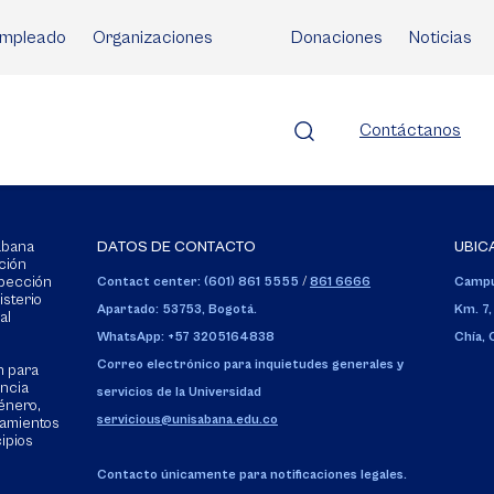
mpleado
Organizaciones
Donaciones
Noticias
Contáctanos
Sabana
DATOS DE CONTACTO
UBIC
ción
spección
Contact center: (601) 861 5555
/
861 6666
Campu
isterio
Apartado: 53753, Bogotá.
Km. 7,
al
WhatsApp: +57 3205164838
Chía,
Correo electrónico para inquietudes generales y
n para
encia
servicios de la Universidad
énero,
servicious@unisabana.edu.co
tamientos
cipios
Contacto únicamente para notificaciones legales.