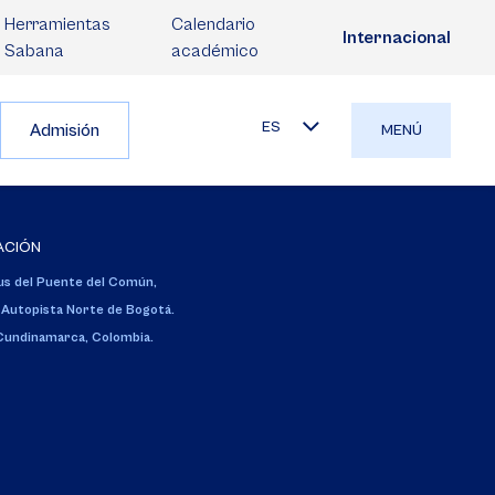
Herramientas
Calendario
Internacional
Sabana
académico
ES
Admisión
MENÚ
ACIÓN
s del Puente del Común,
 Autopista Norte de Bogotá.
 Cundinamarca, Colombia.