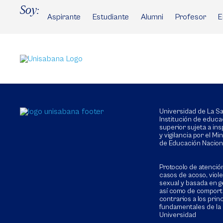
Pasar
Soy:
al
Aspirante
Estudiante
Alumni
Profesor
E
contenido
principal
Universidad de La 
Institución de educa
superior sujeta a in
y vigilancia por el Min
de Educación Nacion
Protocolo de atenció
casos de acoso, viol
sexual y basada en g
así como de compor
contrarios a los prin
fundamentales de la
Universidad