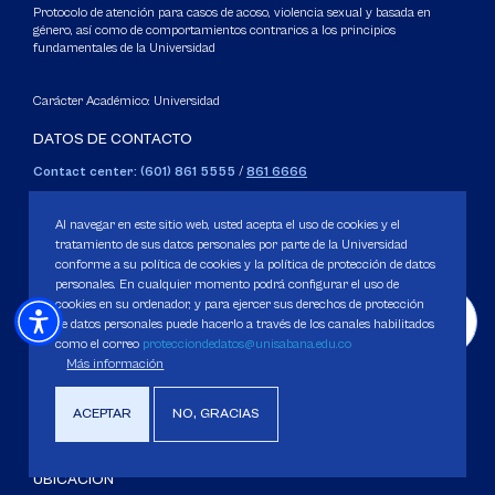
Protocolo de atención para casos de acoso, violencia sexual y basada en
género, así como de comportamientos contrarios a los principios
fundamentales de la Universidad
Carácter Académico: Universidad
DATOS DE CONTACTO
Contact center: (601) 861 5555
/
861 6666
Apartado: 53753, Bogotá.
WhatsApp: +57 3205164838
Al navegar en este sitio web, usted acepta el uso de cookies y el
Correo electrónico para inquietudes generales y servicios de la
tratamiento de sus datos personales por parte de la Universidad
conforme a su política de cookies y la política de protección de datos
Universidad
personales. En cualquier momento podrá configurar el uso de
servicious@unisabana.edu.co
cookies en su ordenador, y para ejercer sus derechos de protección
de datos personales puede hacerlo a través de los canales habilitados
Contacto únicamente para notificaciones legales.
como el correo
protecciondedatos@unisabana.edu.co
Más información
No se responderán otros temas que no sean de tipo legal.
notificacioneslegales@unisabana.edu.co
ACEPTAR
NO, GRACIAS
UBICACIÓN