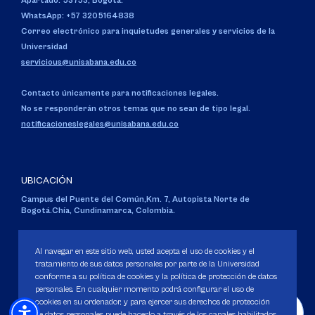
Apartado: 53753, Bogotá.
WhatsApp: +57 3205164838
Correo electrónico para inquietudes generales y servicios de la
Universidad
servicious@unisabana.edu.co
Contacto únicamente para notificaciones legales.
No se responderán otros temas que no sean de tipo legal.
notificacioneslegales@unisabana.edu.co
UBICACIÓN
Campus del Puente del Común,
Km. 7, Autopista Norte de
Bogotá.
Chía, Cundinamarca, Colombia.
Código SNIES 1711
Personería Jurídica:
Resolución 130 del 14 de enero de 1980
.
Al navegar en este sitio web, usted acepta el uso de cookies y el
Ministerio de Educación Nacional.
tratamiento de sus datos personales por parte de la Universidad
conforme a su política de cookies y la política de protección de datos
personales. En cualquier momento podrá configurar el uso de
cookies en su ordenador, y para ejercer sus derechos de protección
de datos personales puede hacerlo a través de los canales habilitados