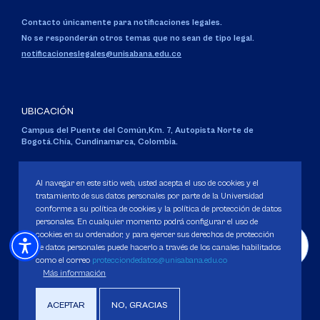
Contacto únicamente para notificaciones legales.
No se responderán otros temas que no sean de tipo legal.
notificacioneslegales@unisabana.edu.co
UBICACIÓN
Campus del Puente del Común,
Km. 7, Autopista Norte de
Bogotá.
Chía, Cundinamarca, Colombia.
Código SNIES 1711
Personería Jurídica:
Resolución 130 del 14 de enero de 1980
.
Al navegar en este sitio web, usted acepta el uso de cookies y el
Ministerio de Educación Nacional.
tratamiento de sus datos personales por parte de la Universidad
conforme a su política de cookies y la política de protección de datos
personales. En cualquier momento podrá configurar el uso de
cookies en su ordenador, y para ejercer sus derechos de protección
de datos personales puede hacerlo a través de los canales habilitados
como el correo
protecciondedatos@unisabana.edu.co
Política de Protección de datos
Más información
Política de Cookies
Derechos Pecuniarios
ACEPTAR
NO, GRACIAS