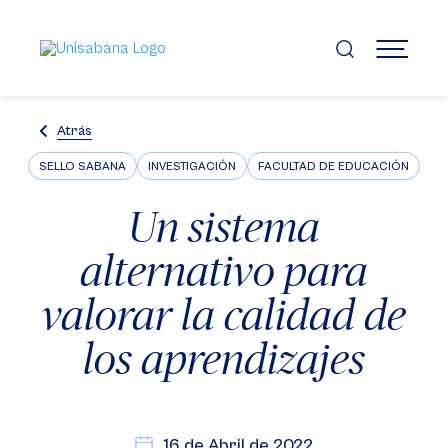
Pasar
al
contenido
MENÚ
principal
Atrás
SELLO SABANA
INVESTIGACIÓN
FACULTAD DE EDUCACIÓN
Un sistema
alternativo para
valorar la calidad de
los aprendizajes
16 de Abril de 2022