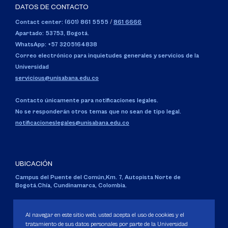
DATOS DE CONTACTO
Contact center: (601) 861 5555
/
861 6666
Apartado: 53753, Bogotá.
WhatsApp: +57 3205164838
Correo electrónico para inquietudes generales y servicios de la
Universidad
servicious@unisabana.edu.co
Contacto únicamente para notificaciones legales.
No se responderán otros temas que no sean de tipo legal.
notificacioneslegales@unisabana.edu.co
UBICACIÓN
Campus del Puente del Común,
Km. 7, Autopista Norte de
Bogotá.
Chía, Cundinamarca, Colombia.
Código SNIES 1711
Personería Jurídica:
Resolución 130 del 14 de enero de 1980
.
Al navegar en este sitio web, usted acepta el uso de cookies y el
Ministerio de Educación Nacional.
tratamiento de sus datos personales por parte de la Universidad