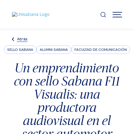
Pasar
al
contenido
MENÚ
principal
Atrás
SELLO SABANA
ALUMNI SABANA
FACULTAD DE COMUNICACIÓN
Un emprendimiento
con sello Sabana F11
Visualis: una
productora
audiovisual en el
sector automotor