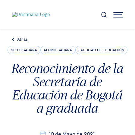
Pasar
al
contenido
MENÚ
principal
Atrás
SELLO SABANA
ALUMNI SABANA
FACULTAD DE EDUCACIÓN
Reconocimiento de la
Secretaría de
Educación de Bogotá
a graduada
10 de Mayo de 2021