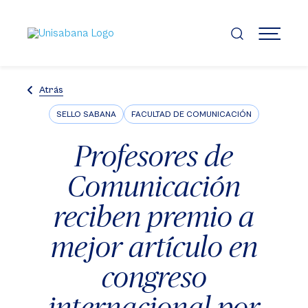
Pasar
al
contenido
MENÚ
principal
Atrás
SELLO SABANA
FACULTAD DE COMUNICACIÓN
Profesores de
Comunicación
reciben premio a
mejor artículo en
congreso
internacional por