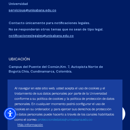
Universidad
servicious@unisabana.edu.co
Contacto únicamente para notificaciones legales.
No se responderán otros temas que no sean de tipo legal.
notificacioneslegales@unisabana.edu.co
UBICACIÓN
Campus del Puente del Común,
Km. 7, Autopista Norte de
Bogotá.
Chía, Cundinamarca, Colombia.
Código SNIES 1711
Personería Jurídica:
Resolución 130 del 14 de enero de 1980
.
Al navegar en este sitio web, usted acepta el uso de cookies y el
Ministerio de Educación Nacional.
tratamiento de sus datos personales por parte de la Universidad
conforme a su política de cookies y la política de protección de datos
personales. En cualquier momento podrá configurar el uso de
cookies en su ordenador, y para ejercer sus derechos de protección
de datos personales puede hacerlo a través de los canales habilitados
como el correo
protecciondedatos@unisabana.edu.co
Política de Protección de datos
Más información
Política de Cookies