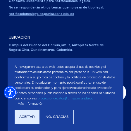
Contacto únicamente para notificaciones legales.
No se responderán otros temas que no sean de tipo legal.
notificacioneslegales@unisabana.edu.co
UBICACIÓN
Campus del Puente del Común,
Km. 7, Autopista Norte de
Bogotá.
Chía, Cundinamarca, Colombia.
Código SNIES 1711
Personería Jurídica:
Resolución 130 del 14 de enero de 1980
.
Al navegar en este sitio web, usted acepta el uso de cookies y el
Ministerio de Educación Nacional.
tratamiento de sus datos personales por parte de la Universidad
conforme a su política de cookies y la política de protección de datos
personales. En cualquier momento podrá configurar el uso de
cookies en su ordenador, y para ejercer sus derechos de protección
de datos personales puede hacerlo a través de los canales habilitados
como el correo
protecciondedatos@unisabana.edu.co
Política de Protección de datos
Más información
Política de Cookies
Derechos Pecuniarios
ACEPTAR
NO, GRACIAS
Copyright 2025 Universidad de La Sabana. Todos los derechos Reservados.