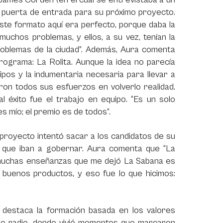
 puerta de entrada para su próximo proyecto.
ste formato aquí era perfecto, porque daba la
muchos problemas, y ellos, a su vez, tenían la
problemas de la ciudad”. Además, Aura comenta
programa: La Rolita. Aunque la idea no parecía
uipos y la indumentaria necesaria para llevar a
aron todos sus esfuerzos en volverlo realidad.
 éxito fue el trabajo en equipo. “Es un solo
 mío; el premio es de todos”.
l proyecto intentó sacar a los candidatos de su
d que iban a gobernar. Aura comenta que “La
s muchas enseñanzas que me dejó La Sabana es
r buenos productos, y eso fue lo que hicimos:
a destaca la formación basada en los valores
e radio, donde vivió momentos que marcaron