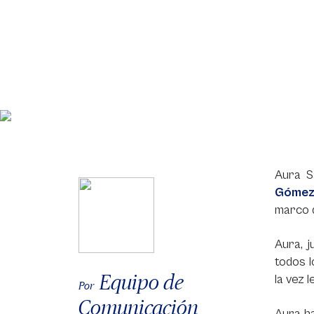
Aura S
Gómez
marco d
Aura, j
todos l
Equipo de
la vez 
Por
Comunicación
Aura h