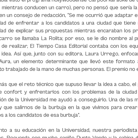
 mientras conducen un carro), pero no pensó que sería la
 en un consejo de redacción, “Se me ocurrió que adaptar e
idad de enfrentar a los candidatos a una ciudad que tiene 
lidad de explicar sus propuestas mientras encaraban los 
carro se llamaba La Rolita; por eso, se le dio nombre al 
a de realizar, El Tiempo Casa Editorial contaba con los eq
 idea. Así que, junto con su editora, Laura Urrego, enfoc
ura, un elemento determinante que llevó este formato al
o trabajado de la mano de muchas personas. El premio no es
ás que el reto técnico que supuso llevar la idea a cabo, e
e confort y enfrentarlos con los problemas de la ciuda
ión de la Universidad me ayudó a conseguirlo. Una de la
y que salirnos de la burbuja en la que vivimos para crea
 a los candidatos de esa burbuja”.
nto a su educación en la Universidad, nuestra periodist
s. Recuerda con mucho cariño Punto Verde y la cabina d