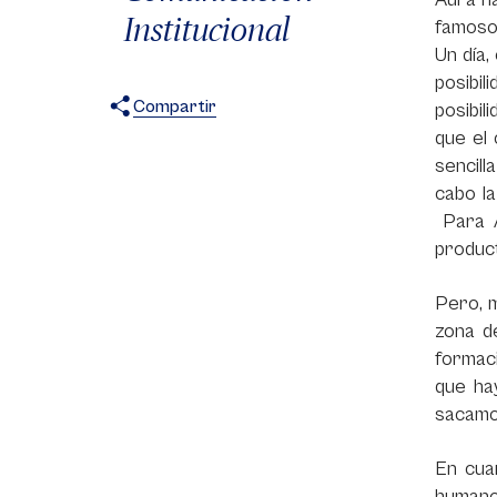
Institucional
famoso
Un día,
posibil
Compartir
posibi
que el 
X
Facebook
WhatsApp
sencill
cabo la
Para A
product
Pero, m
zona d
formac
que ha
sacamos
En cua
humano