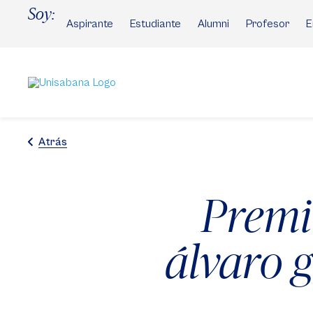
Pasar
Soy:
al
Aspirante
Estudiante
Alumni
Profesor
E
contenido
principal
Atrás
Premio
álvaro g