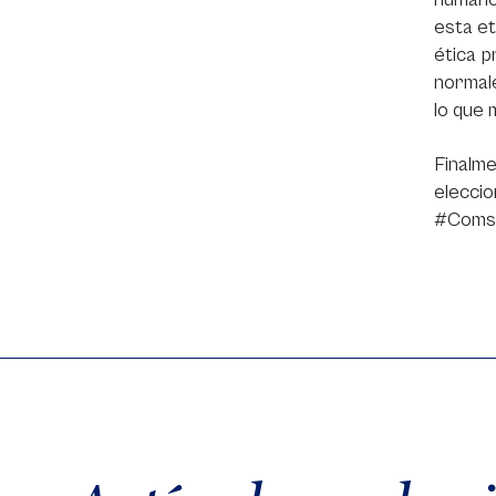
esta et
ética p
normale
lo que 
Finalme
elecci
#Comsa