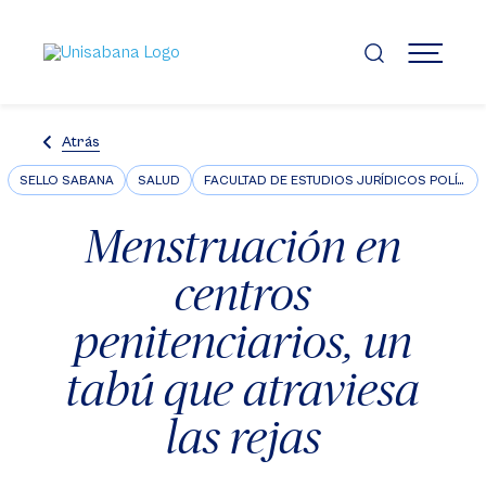
Pasar
al
contenido
MENÚ
principal
Atrás
SELLO SABANA
SALUD
FACULTAD DE ESTUDIOS JURÍDICOS POLÍTICOS E INTERNACIONALES
Menstruación en
centros
penitenciarios, un
tabú que atraviesa
las rejas