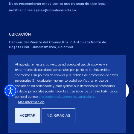
No se responderán otros temas que no sean de tipo legal.
notificacioneslegales@unisabana.edu.co
UBICACIÓN
Campus del Puente del Común,
Km. 7, Autopista Norte de
Bogotá.
Chía, Cundinamarca, Colombia.
Código SNIES 1711
Personería Jurídica:
Resolución 130 del 14 de enero de 1980
.
Al navegar en este sitio web, usted acepta el uso de cookies y el
Ministerio de Educación Nacional.
tratamiento de sus datos personales por parte de la Universidad
conforme a su política de cookies y la política de protección de datos
personales. En cualquier momento podrá configurar el uso de
cookies en su ordenador, y para ejercer sus derechos de protección
de datos personales puede hacerlo a través de los canales habilitados
como el correo
protecciondedatos@unisabana.edu.co
Política de Protección de datos
Más información
Política de Cookies
Derechos Pecuniarios
ACEPTAR
NO, GRACIAS
Copyright 2025 Universidad de La Sabana. Todos los derechos Reservados.