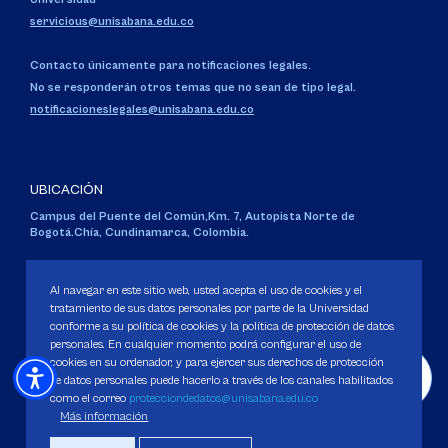
servicious@unisabana.edu.co
Contacto únicamente para notificaciones legales.
No se responderán otros temas que no sean de tipo legal.
notificacioneslegales@unisabana.edu.co
UBICACIÓN
Campus del Puente del Común,
Km. 7, Autopista Norte de
Bogotá.
Chía, Cundinamarca, Colombia.
Código SNIES 1711
Personería Jurídica:
Resolución 130 del 14 de enero de 1980
.
Al navegar en este sitio web, usted acepta el uso de cookies y el
Ministerio de Educación Nacional.
tratamiento de sus datos personales por parte de la Universidad
conforme a su política de cookies y la política de protección de datos
personales. En cualquier momento podrá configurar el uso de
cookies en su ordenador, y para ejercer sus derechos de protección
de datos personales puede hacerlo a través de los canales habilitados
como el correo
protecciondedatos@unisabana.edu.co
Política de Protección de datos
Más información
Política de Cookies