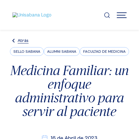
Pasar
al
contenido
MENÚ
principal
Atrás
SELLO SABANA
ALUMNI SABANA
FACULTAD DE MEDICINA
Medicina Familiar: un
enfoque
administrativo para
servir al paciente
16 de Abril de 2023