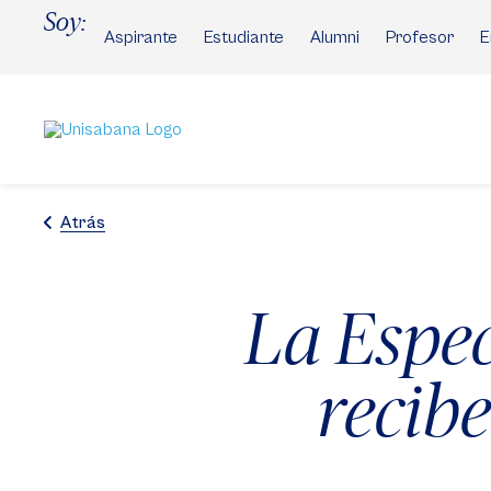
Pasar
Soy:
al
Aspirante
Estudiante
Alumni
Profesor
E
contenido
principal
Atrás
La Espec
recibe