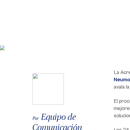
La Acre
Neumo
avala l
El proc
mejores
Equipo de
solucio
Por
Comunicación
Los 24 