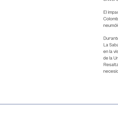
El impa
Colombi
neumólo
Durante
La Saba
en la v
de la U
Resalta
necesid