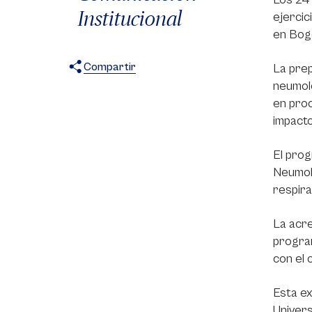
Institucional
ejercic
en Bogo
Compartir
La prep
neumolo
X
Facebook
WhatsApp
en proc
impacto
El prog
Neumoló
respira
La acre
program
con el 
Esta ex
Univers