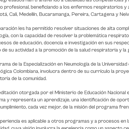
io profesional, beneficiando a los enfermos respiratorios y a
tá, Cali, Medellín, Bucaramanga, Pereira, Cartagena y Neiv
aración les ha permitido resolver situaciones de alta comple
gía, con la capacidad de resolver la problemática respirator
esos de educación, docencia e investigación en sus respect
 de su actividad a la promoción de la salud respiratoria y l
rama de la Especialización en Neumología de la Universidad
gica Colombiana, involucra dentro de su currículo la proyec
toria de la comunidad.
ditación otorgada por el Ministerio de Educación Nacional es
a y representa un aprendizaje, una identificación de opo
cumplimiento, cada vez mejor, de la misión del programa fren
periencia es aplicable a otros programas y a procesos en las
idad, cuya visión involucra la excelencia como un aspecto ce