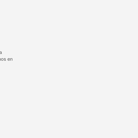
a
mos en