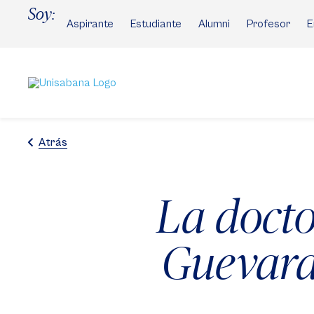
Pasar
Soy:
al
Aspirante
Estudiante
Alumni
Profesor
E
contenido
principal
Atrás
La doct
Guevara,