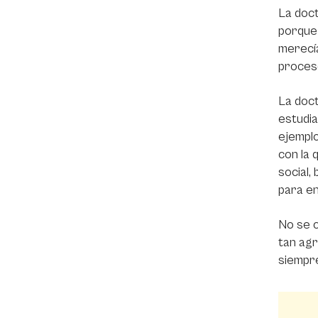
La doct
porque 
merecía
proceso
La doct
estudia
ejemplo
con la 
social,
para en
No se c
tan agr
siempre