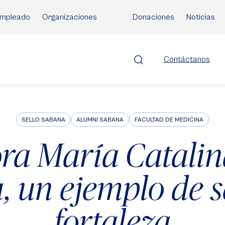
mpleado
Organizaciones
Donaciones
Noticias
Contáctanos
SELLO SABANA
ALUMNI SABANA
FACULTAD DE MEDICINA
ora María Catali
 un ejemplo de s
fortaleza