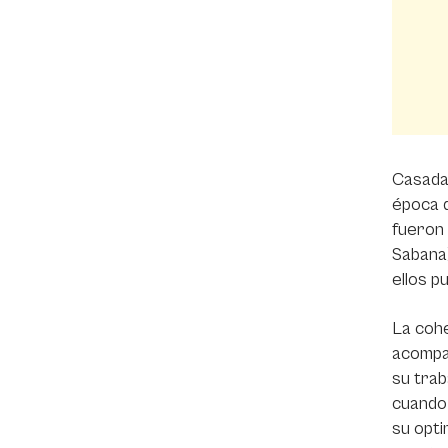
Casada 
época d
fueron 
Sabana)
ellos p
La cohe
acompañ
su trab
cuando 
su opti