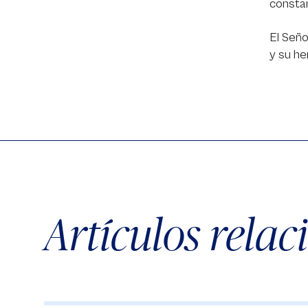
consta
El Seño
y su he
Artículos rela