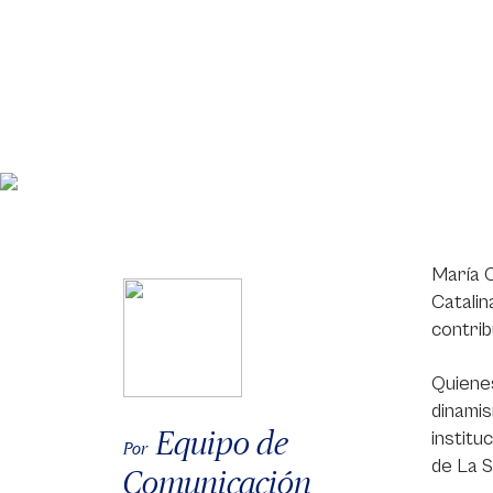
María C
Catalin
contrib
Quienes
dinami
Equipo de
institu
Por
de La S
Comunicación