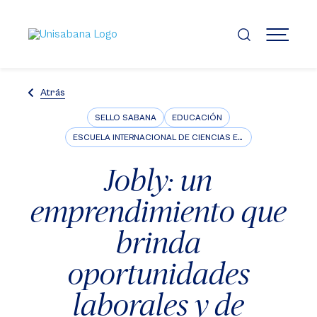
Pasar
al
contenido
MENÚ
principal
Atrás
SELLO SABANA
EDUCACIÓN
ESCUELA INTERNACIONAL DE CIENCIAS ECONÓMICAS Y ADMINISTRATIVAS
Jobly: un
emprendimiento que
brinda
oportunidades
laborales y de