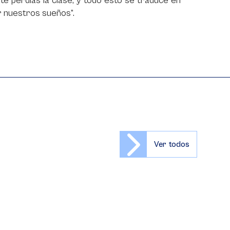
 te perdías la clase, y todo esto se traduce en
rar nuestros sueños”.
Ver todos