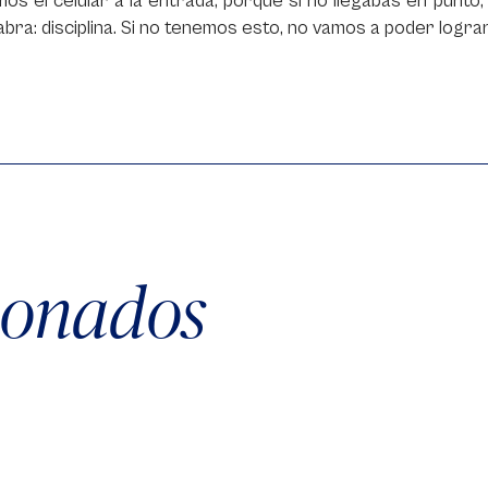
os el celular a la entrada, porque si no llegabas en punto,
abra: disciplina. Si no tenemos esto, no vamos a poder log
cionados