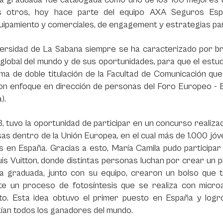
 otros, hoy hace parte del equipo AXA Seguros Espa
uipamiento y comerciales, de engagement y estrategias par
versidad de La Sabana siempre se ha caracterizado por b
global del mundo y de sus oportunidades, para que el estud
a de doble titulación de la Facultad de Comunicación que
n enfoque en dirección de personas del Foro Europeo - 
).
, tuvo la oportunidad de participar en un concurso realiz
s dentro de la Unión Europea, en el cual más de 1.000 jó
os en España. Gracias a esto, María Camila pudo particip
is Vuitton, donde distintas personas luchan por crear un 
a graduada, junto con su equipo, crearon un bolso que t
te un proceso de fotosíntesis que se realiza con micro
to. Esta idea obtuvo el primer puesto en España y logró
ían todos los ganadores del mundo.