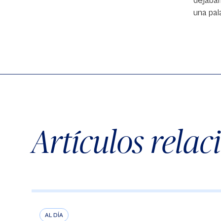
dejábam
una pal
Artículos rela
AL DÍA