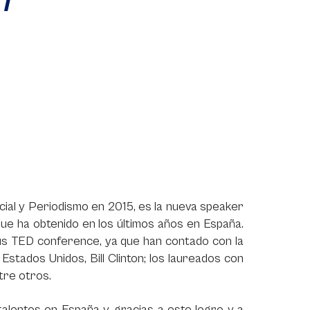
ial y Periodismo en 2015, es la nueva speaker
que ha obtenido en los últimos años en España.
sus TED conference, ya que han contado con la
stados Unidos, Bill Clinton; los laureados con
tre otros.
lentos en España y, gracias a este logro y a