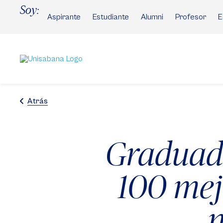
Pasar
Soy:
al
Aspirante
Estudiante
Alumni
Profesor
E
contenido
principal
Atrás
Graduada
100 mej
n