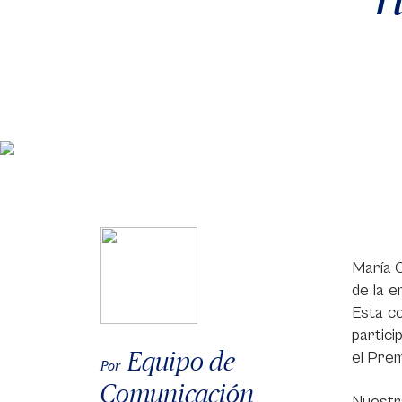
María 
de la e
Esta co
partici
Equipo de
el Prem
Por
Comunicación
Nuestr