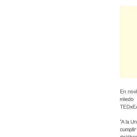
En nov
miedo 
TEDxEA
“A la U
cumpli