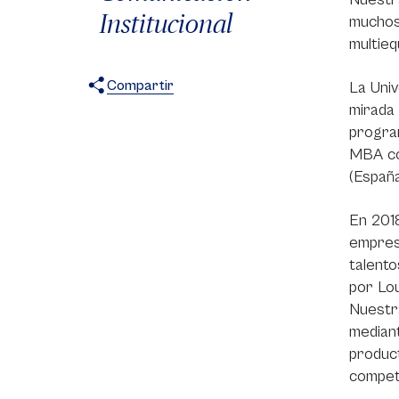
Institucional
muchos
multieq
Compartir
La Uni
mirada 
X
Facebook
WhatsApp
program
MBA co
(España
En 2018
empresa
talent
por Lou
Nuestr
median
produc
compet