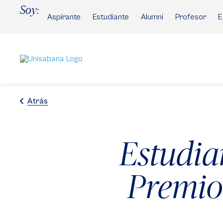
Pasar
Soy:
al
Aspirante
Estudiante
Alumni
Profesor
E
contenido
principal
Atrás
Estudia
Premio