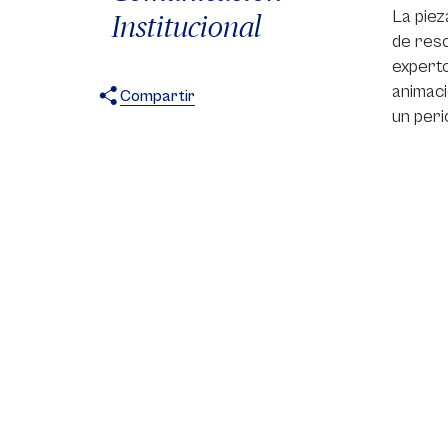
La piez
Institucional
de reso
experto
animaci
Compartir
un peri
X
Facebook
WhatsApp