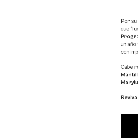
Por su
que “fu
Progra
un año 
con imp
Cabe re
Mantil
Maryluz
Reviva
Video
Player