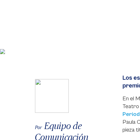
Los es
premio
En el M
Teatro
Period
Paula C
Equipo de
Por
pieza t
Comunicación