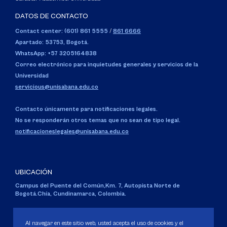
DATOS DE CONTACTO
Contact center: (601) 861 5555
/
861 6666
Apartado: 53753, Bogotá.
WhatsApp: +57 3205164838
Correo electrónico para inquietudes generales y servicios de la
Universidad
servicious@unisabana.edu.co
Contacto únicamente para notificaciones legales.
No se responderán otros temas que no sean de tipo legal.
notificacioneslegales@unisabana.edu.co
UBICACIÓN
Campus del Puente del Común,
Km. 7, Autopista Norte de
Bogotá.
Chía, Cundinamarca, Colombia.
Código SNIES 1711
Personería Jurídica:
Resolución 130 del 14 de enero de 1980
.
Al navegar en este sitio web, usted acepta el uso de cookies y el