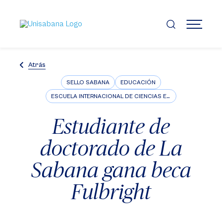
Pasar
al
contenido
MENÚ
principal
Atrás
SELLO SABANA
EDUCACIÓN
ESCUELA INTERNACIONAL DE CIENCIAS ECONÓMICAS Y ADMINISTRATIVAS
Estudiante de
doctorado de La
Sabana gana beca
Fulbright