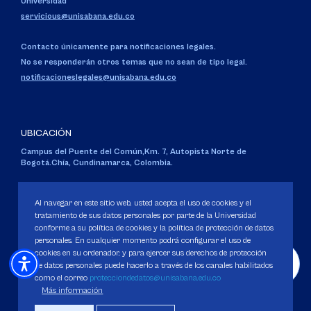
Universidad
servicious@unisabana.edu.co
Contacto únicamente para notificaciones legales.
No se responderán otros temas que no sean de tipo legal.
notificacioneslegales@unisabana.edu.co
UBICACIÓN
Campus del Puente del Común,
Km. 7, Autopista Norte de
Bogotá.
Chía, Cundinamarca, Colombia.
Código SNIES 1711
Personería Jurídica:
Resolución 130 del 14 de enero de 1980
.
Al navegar en este sitio web, usted acepta el uso de cookies y el
Ministerio de Educación Nacional.
tratamiento de sus datos personales por parte de la Universidad
conforme a su política de cookies y la política de protección de datos
personales. En cualquier momento podrá configurar el uso de
cookies en su ordenador, y para ejercer sus derechos de protección
de datos personales puede hacerlo a través de los canales habilitados
como el correo
protecciondedatos@unisabana.edu.co
Política de Protección de datos
Más información
Política de Cookies