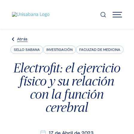
Pasar
al
contenido
MENÚ
principal
Atrás
SELLO SABANA
INVESTIGACIÓN
FACULTAD DE MEDICINA
Electrofit: el ejercicio
físico y su relación
con la función
cerebral
17 de Abril de 2023