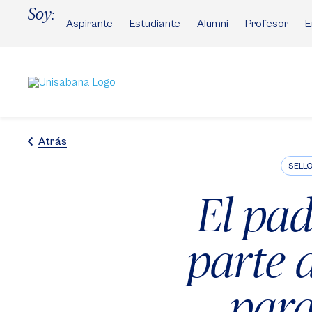
Pasar
Soy:
al
Aspirante
Estudiante
Alumni
Profesor
E
contenido
principal
Atrás
SELL
El pad
parte 
para