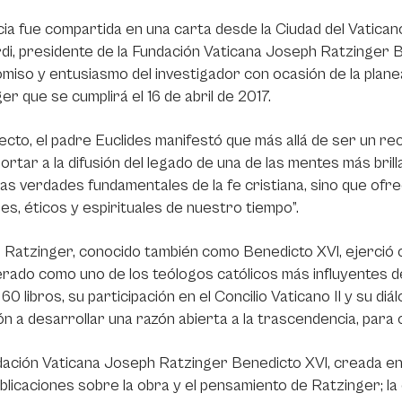
cia fue compartida en una carta desde la Ciudad del Vatican
i, presidente de la Fundación Vaticana Joseph Ratzinger Be
iso y entusiasmo del investigador con ocasión de la planea
er que se cumplirá el 16 de abril de 2017.
ecto, el padre Euclides manifestó que más allá de ser un r
ortar a la difusión del legado de una de las mentes más brill
 las verdades fundamentales de la fe cristiana, sino que of
les, éticos y espirituales de nuestro tiempo”.
Ratzinger, conocido también como Benedicto XVI, ejerció 
rado como uno de los teólogos católicos más influyentes del
60 libros, su participación en el Concilio Vaticano II y su d
ión a desarrollar una razón abierta a la trascendencia, par
ación Vaticana Joseph Ratzinger Benedicto XVI, creada en 
ublicaciones sobre la obra y el pensamiento de Ratzinger; l