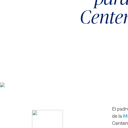
Cente
El pad
de la
M
Centena