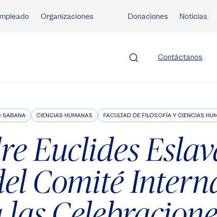
mpleado
Organizaciones
Donaciones
Noticias
Contáctanos
O SABANA
CIENCIAS HUMANAS
FACULTAD DE FILOSOFÍA Y CIENCIAS H
re Euclides Esla
del Comité Intern
 las Celebracione