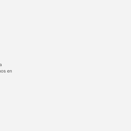
a
mos en