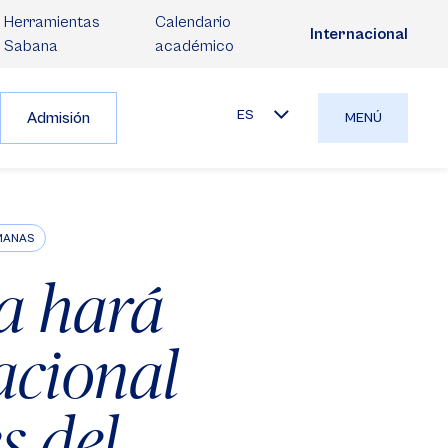
Herramientas
Calendario
Internacional
Sabana
académico
ES
Admisión
MENÚ
UMANAS
va hará
acional
s del