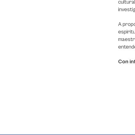
cultura
investi
A propó
espirit
maestro
entende
Con in