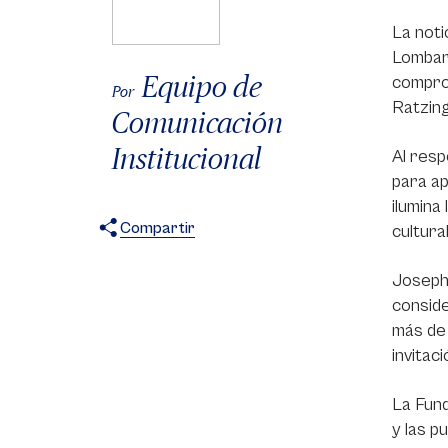
La noti
Lombard
Equipo de
comprom
Por
Ratzing
Comunicación
Institucional
Al resp
para ap
ilumina
Compartir
cultura
X
Facebook
WhatsApp
Joseph 
conside
más de 
invitac
La Fund
y las p