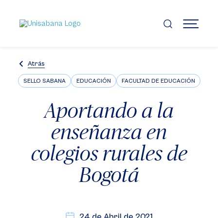
Pasar
al
contenido
MENÚ
principal
Atrás
SELLO SABANA
EDUCACIÓN
FACULTAD DE EDUCACIÓN
Aportando a la
enseñanza en
colegios rurales de
Bogotá
24 de Abril de 2021