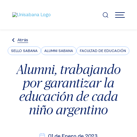
Pasar
al
contenido
MENÚ
principal
Atrás
SELLO SABANA
ALUMNI SABANA
FACULTAD DE EDUCACIÓN
Alumni, trabajando
por garantizar la
educación de cada
niño argentino
01 de Enero de 2023