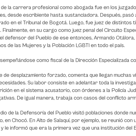
io de la carrera profesional como abogada fue en los juzgad
es, desde escribiente hasta sustanciadora. Después, pasó a
ado en el Tribunal de Bogotá. Luego, fue juez de distintos t
o. Finalmente, en su cargo como juez penal del Circuito Espe
el defensor del Pueblo de ese entonces, Armando Otálora, 
s de las Mujeres y la Población LGBTI en todo el país.
esempeñándose como fiscal de la Dirección Especializada 
je de desplazamiento forzado, comenta que llegan muchas v
ecesidades. Su labor consiste en adelantar toda la investig
ición en el sistema acusatorio, con órdenes a la Policía Judici
gativas. De igual manera, trabaja con casos del conflicto a
io de la Defensoría del Pueblo visitó poblaciones donde n
o, en Chocó. En Alto de Salaquí, por ejemplo, se reunió con
 y le informó que era la primera vez que una institución del