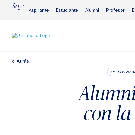
Pasar
Soy:
al
Aspirante
Estudiante
Alumni
Profesor
E
contenido
principal
Atrás
SELLO SABAN
Alumni
con la