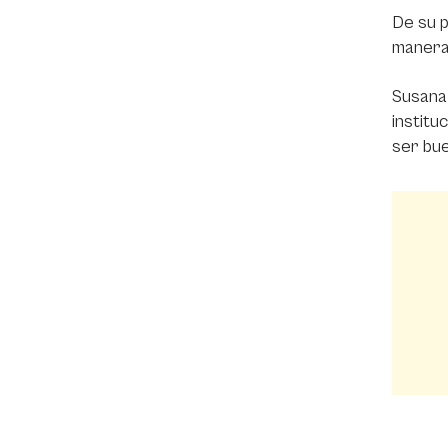
De su p
manera 
Susana 
institu
ser bu