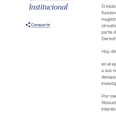
Institucional
El inic
funcion
magistr
Compartir
circuit
parte d
X
Facebook
WhatsApp
Derecho
Hoy, d
en el e
a sus n
desapar
investi
Por med
Riosuci
interés