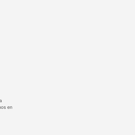
a
mos en