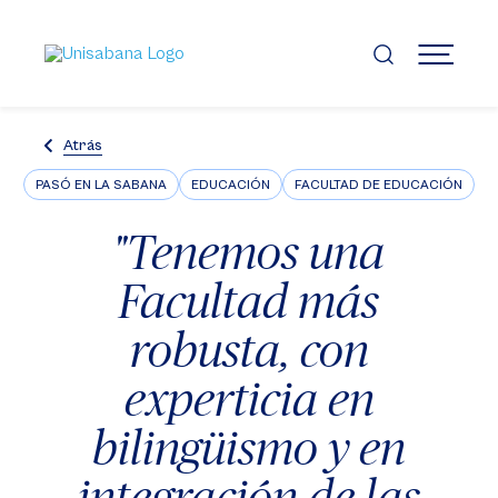
Pasar
al
contenido
MENÚ
principal
Atrás
PASÓ EN LA SABANA
EDUCACIÓN
FACULTAD DE EDUCACIÓN
"Tenemos una
Facultad más
robusta, con
experticia en
bilingüismo y en
integración de las