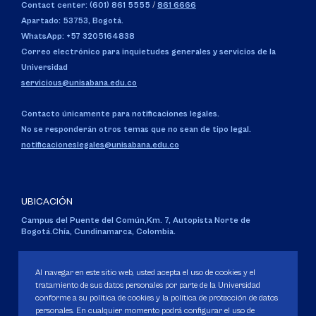
Contact center: (601) 861 5555
/
861 6666
Apartado: 53753, Bogotá.
WhatsApp: +57 3205164838
Correo electrónico para inquietudes generales y servicios de la
Universidad
servicious@unisabana.edu.co
Contacto únicamente para notificaciones legales.
No se responderán otros temas que no sean de tipo legal.
notificacioneslegales@unisabana.edu.co
UBICACIÓN
Campus del Puente del Común,
Km. 7, Autopista Norte de
Bogotá.
Chía, Cundinamarca, Colombia.
Código SNIES 1711
Personería Jurídica:
Resolución 130 del 14 de enero de 1980
.
Al navegar en este sitio web, usted acepta el uso de cookies y el
Ministerio de Educación Nacional.
tratamiento de sus datos personales por parte de la Universidad
conforme a su política de cookies y la política de protección de datos
personales. En cualquier momento podrá configurar el uso de