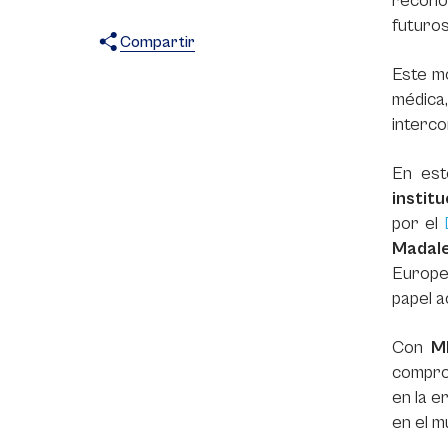
reconoc
futuros
Compartir
Este mo
X
Facebook
WhatsApp
médica
interc
En est
instit
por el
Madale
Europe
papel a
Con
M
comprom
en la e
en el m