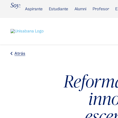
Pasar
Soy:
al
Aspirante
Estudiante
Alumni
Profesor
E
contenido
principal
Atrás
Reforma
inno
esce