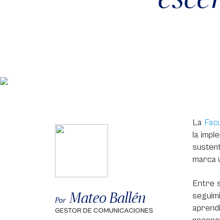
La
Fac
la imp
sustent
marca u
Entre 
Mateo Ballén
seguimi
Por
aprend
GESTOR DE COMUNICACIONES