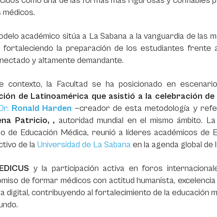
idos como una de las formas más rigurosas y confiables par
 médicos.
delo académico sitúa a La Sabana a la vanguardia de las m
, fortaleciendo la preparación de los estudiantes frente
onectado y altamente demandante.
e contexto, la Facultad se ha posicionado en escenario
ución de Latinoamérica que asistió a la celebración d
Dr.
Ronald Harden
—creador de esta metodología y refe
na Patricio, ,
autoridad mundial en el mismo ámbito. L
o de Educación Médica, reunió a líderes académicos de E
ctivo de la
Universidad de La Sabana
en la agenda global de 
EDICUS
y la participación activa en foros internacional
iso de formar médicos con actitud humanista, excelencia a
ra digital, contribuyendo al fortalecimiento de la educación 
undo.