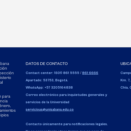
Sabana
DATOS DE CONTACTO
UBIC
ción
spección
Contact center: (601) 861 5555
/
861 6666
Campu
isterio
Apartado: 53753, Bogotá.
Km. 7,
al
WhatsApp: +57 3205164838
Chía,
Correo electrónico para inquietudes generales y
n para
encia
servicios de la Universidad
énero,
servicious@unisabana.edu.co
tamientos
cipios
Contacto únicamente para notificaciones legales.