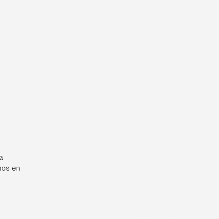
a
mos en