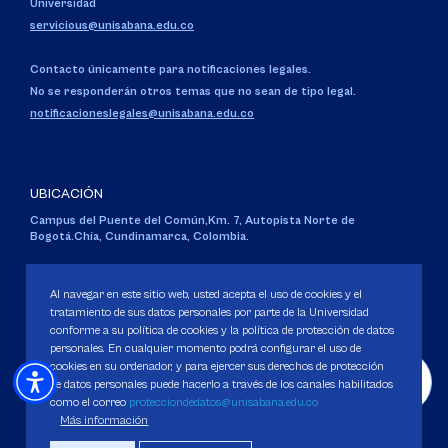
Universidad
servicious@unisabana.edu.co
Contacto únicamente para notificaciones legales.
No se responderán otros temas que no sean de tipo legal.
notificacioneslegales@unisabana.edu.co
UBICACIÓN
Campus del Puente del Común,
Km. 7, Autopista Norte de
Bogotá.
Chía, Cundinamarca, Colombia.
Código SNIES 1711
Al navegar en este sitio web, usted acepta el uso de cookies y el
Personería Jurídica:
Resolución 130 del 14 de enero de 1980
.
Ministerio de Educación Nacional.
tratamiento de sus datos personales por parte de la Universidad
conforme a su política de cookies y la política de protección de datos
personales. En cualquier momento podrá configurar el uso de
cookies en su ordenador, y para ejercer sus derechos de protección
de datos personales puede hacerlo a través de los canales habilitados
como el correo
protecciondedatos@unisabana.edu.co
Política de Protección de datos
Más información
Política de Cookies