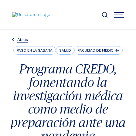
Pasar
al
contenido
MENÚ
principal
Atrás
PASÓ EN LA SABANA
SALUD
FACULTAD DE MEDICINA
Programa CREDO,
fomentando la
investigación médica
como medio de
preparación ante una
pandemia