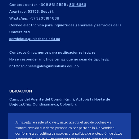
Contact center: (601) 861 5555
/
861 6666
Apartado: 53753, Bogotá.
WhatsApp: +57 3205164838
Correo electrónico para inquietudes generales y servicios de la
Universidad
servicious@unisabana.edu.co
Contacto únicamente para notificaciones legales.
No se responderán otros temas que no sean de tipo legal.
notificacioneslegales@unisabana.edu.co
UBICACIÓN
Campus del Puente del Común,
Km. 7, Autopista Norte de
Bogotá.
Chía, Cundinamarca, Colombia.
Código SNIES 1711
Personería Jurídica:
Resolución 130 del 14 de enero de 1980
.
Al navegar en este sitio web, usted acepta el uso de cookies y el
Ministerio de Educación Nacional.
tratamiento de sus datos personales por parte de la Universidad
conforme a su política de cookies y la política de protección de datos