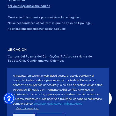
Universidad
servicious@unisabana.edu.co
Contacto únicamente para notificaciones legales.
No se responderán otros temas que no sean de tipo legal.
notificacioneslegales@unisabana.edu.co
UBICACIÓN
Campus del Puente del Común,
Km. 7, Autopista Norte de
Bogotá.
Chía, Cundinamarca, Colombia.
Código SNIES 1711
Personería Jurídica:
Resolución 130 del 14 de enero de 1980
.
Al navegar en este sitio web, usted acepta el uso de cookies y el
Ministerio de Educación Nacional.
tratamiento de sus datos personales por parte de la Universidad
conforme a su política de cookies y la política de protección de datos
personales. En cualquier momento podrá configurar el uso de
cookies en su ordenador, y para ejercer sus derechos de protección
de datos personales puede hacerlo a través de los canales habilitados
como el correo
protecciondedatos@unisabana.edu.co
Política de Protección de datos
Más información
Política de Cookies