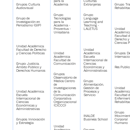
para la
Culturas
Grupos: Cultura
Academia
Extranjeras
Grupo: Tr
Audiovisual
Rehabilita
Grupo:
Grupo:
Grupo de
Tecnologías
Language
Investigación en
para la
Learning and
Periodismo (GIP)
Academia -
Teaching -
Proventus -
LALETUS
Unidad
Unisabana
Académica
Facultad d
Derecho y
Ciencias P
Unidad Académica:
Facultad de Derecho
Unidad
y Ciencias Políticas
Unidad
Académica:
Grupos: D
Académica:
Escuela
Internacio
Facultad de
Internacional de
Grupo: Justicia,
Comunicación
Ciencias
Ámbito Público y
Económicas y
Res Public
Derechos Humanos
Administrativas
Grupos:
Observatorio de
Medios Centro
Grupo:
de
Alimentación,
Investigaciones
Gestión de
Unidad
Unidad Académica:
de la
Procesos y
Académica
Escuela
Comunicación
Servicio
Facultad d
Internacional de
Corporativa
Enfermerí
Ciencias
Organizacional
Rehabilita
Económicas y
(CICCO)
Administrativas
Grupo:
INALDE
Movimien
Grupos: Innovación
Business School
Corporal
y Estrategia
Humano
Unidad
Académica:
Grupos: