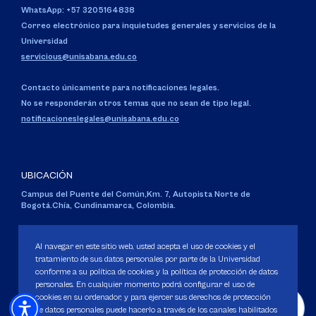
WhatsApp: +57 3205164838
Correo electrónico para inquietudes generales y servicios de la
Universidad
servicious@unisabana.edu.co
Contacto únicamente para notificaciones legales.
No se responderán otros temas que no sean de tipo legal.
notificacioneslegales@unisabana.edu.co
UBICACIÓN
Campus del Puente del Común,
Km. 7, Autopista Norte de
Bogotá.
Chía, Cundinamarca, Colombia.
Código SNIES 1711
Personería Jurídica:
Resolución 130 del 14 de enero de 1980
.
Al navegar en este sitio web, usted acepta el uso de cookies y el
Ministerio de Educación Nacional.
tratamiento de sus datos personales por parte de la Universidad
conforme a su política de cookies y la política de protección de datos
personales. En cualquier momento podrá configurar el uso de
cookies en su ordenador, y para ejercer sus derechos de protección
de datos personales puede hacerlo a través de los canales habilitados