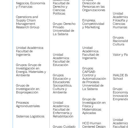
Negocios, Economía
Facultad de
Dirección de
y Finanzas
Derecho y
Personas en las
Ciencias
Organizaciones
Políticas
Unidad
Operations and
Académica
Supply Chain
Empresa,
Filosofía y
Management
Grupo: Derecho
Competitividad
Ciencias
Research Group
Privado
y Marketing
Humanas
Universidad de
La Sabana
Grupos:
Racionali
Cultura
Unidad Académica:
Unidad
Facultad de
Académica:
Ingeniería
Unidad
Facultad de
Valor y Pa
Académica:
Ingeniería
Facultad de
Grupos: Grupo de
Educación
Investigación en
Grupos:
Energía, Materiales y
CAPSAB-
Ambiente
Grupos:
Control y
INALDE Bu
Educación y
Automatización
School
Educadores
de Procesos
Grupo de
Sociopolítica,
Universidad de
Investigación en
Cultura y
La Sabana
Grupo:
Bioprospección
Ambiente
Economía
Innovació
Grupo de
Emprendi
Procesos
Unidad
Investigación en
Agroindustriales
Académica:
Física y
Facultad de
Matemáticas
Enfermería y
Aplicadas
Sistemas Logísticos
Rehabilitación
Unidad
HCD Human
Académica
Grupo: Cuidado
Centered Design
Facultad d