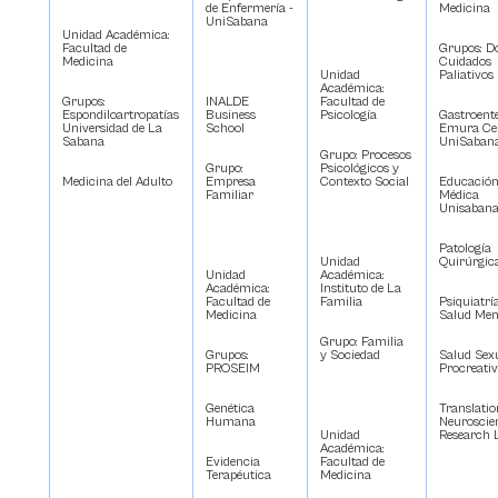
de Enfermería -
Medicina
UniSabana
Unidad Académica:
Facultad de
Grupos: Do
Medicina
Cuidados
Unidad
Paliativos
Académica:
Grupos:
INALDE
Facultad de
Espondiloartropatías
Business
Psicología
Gastroent
Universidad de La
School
Emura Cen
Sabana
UniSaban
Grupo: Procesos
Grupo:
Psicológicos y
Medicina del Adulto
Empresa
Contexto Social
Educació
Familiar
Médica
Unisaban
Patología
Unidad
Quirúrgic
Unidad
Académica:
Académica:
Instituto de La
Facultad de
Familia
Psiquiatrí
Medicina
Salud Men
Grupo: Familia
Grupos:
y Sociedad
Salud Sex
PROSEIM
Procreati
Genética
Translatio
Humana
Neuroscie
Unidad
Research 
Académica:
Evidencia
Facultad de
Terapéutica
Medicina