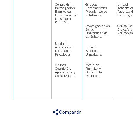
Centro de
Grupos:
Unidad
Investigación
Enfermedades
Académica
Biomédica
Prevalentes de
Facultad d
Universidad de
la Infancia
Psicología
La Sabana
(CIBUS)
Investigación en
Grupo: Psi
Salud
Biología y
Universidad de
Neurodesa
La Sabana
Unidad
Académica:
Kheiron
Facultad de
Bioética
Psicología
Unisabana
Grupos:
Medicina
Cognición,
Familiar y
Aprendizaje y
Salud de la
Socialización
Población
Compartir
X
Facebook
WhatsApp