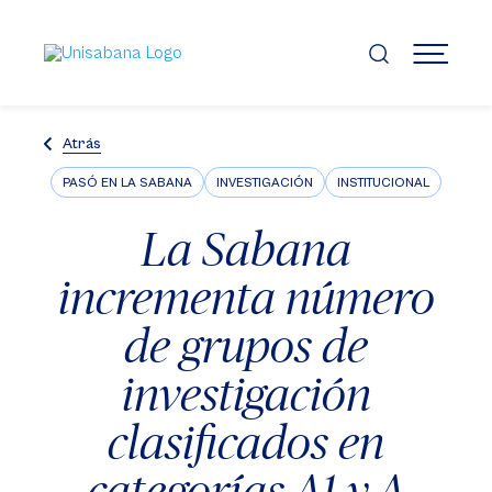
Pasar
al
contenido
MENÚ
principal
Atrás
PASÓ EN LA SABANA
INVESTIGACIÓN
INSTITUCIONAL
La Sabana
incrementa número
de grupos de
investigación
clasificados en
categorías A1 y A