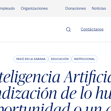
mpleado
Organizaciones
Donaciones
Noticias
Contáctanos
PASÓ EN LA SABANA
EDUCACIÓN
INSTITUCIONAL
eligencia Artifici
dización de lo 
portunidad o un d