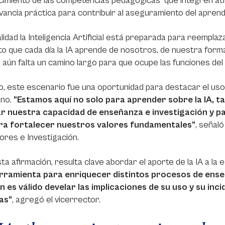
cimiento de las competencias pedagógicas que integren atri
vancia práctica para contribuir al aseguramiento del aprend
lidad la Inteligencia Artificial está preparada para reemplaza
to que cada día la IA aprende de nosotros, de nuestra form
aún falta un camino largo para que ocupe las funciones del
, este escenario fue una oportunidad para destacar el uso de 
ano.
“Estamos aquí no solo para aprender sobre la IA, t
r nuestra capacidad de enseñanza e investigación y p
ra fortalecer nuestros valores fundamentales”
, señal
res e Investigación.
ta afirmación, resulta clave abordar el aporte de la IA a la
rramienta para enriquecer distintos procesos de enseñ
n es válido develar las implicaciones de su uso y su inc
as”
, agregó el vicerrector.