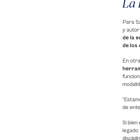
La 
Para Sa
y autor
de la 
de los
En otra
herram
funcion
modalid
“Estamo
de ente
Si bien
legado 
discipl