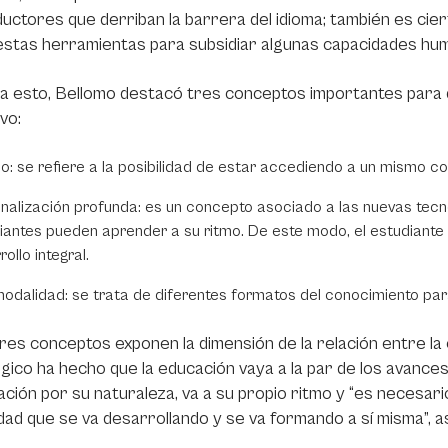
ductores que derriban la barrera del idioma; también es ci
stas herramientas para subsidiar algunas capacidades hum
a esto, Bellomo destacó tres conceptos importantes para d
vo:
o: se refiere a la posibilidad de estar accediendo a un mismo con
nalización profunda: es un concepto asociado a las nuevas tecnol
iantes pueden aprender a su ritmo. De este modo, el estudiante 
ollo integral.
modalidad: se trata de diferentes formatos del conocimiento par
res conceptos exponen la dimensión de la relación entre la e
gico ha hecho que la educación vaya a la par de los avances
ación por su naturaleza, va a su propio ritmo y “es necesario
ad que se va desarrollando y se va formando a sí misma”, 