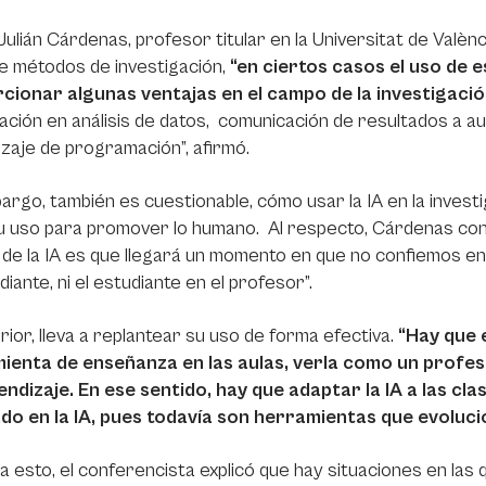
ulián Cárdenas, profesor titular en la Universitat de Valènci
e métodos de investigación,
“en ciertos casos el uso de 
cionar algunas ventajas en el campo de la investigació
ación en análisis de datos, comunicación de resultados a a
zaje de programación”, afirmó.
argo, también es cuestionable, cómo usar la IA en la invest
u uso para promover lo humano. Al respecto, Cárdenas cons
 de la IA es que llegará un momento en que no confiemos en n
diante, ni el estudiante en el profesor”.
rior, lleva a replantear su uso de forma efectiva.
“Hay que 
ienta de enseñanza en las aulas, verla como un profes
endizaje. En ese sentido, hay que adaptar la IA a las cl
do en la IA, pues todavía son herramientas que evolu
a esto, el conferencista explicó que hay situaciones en las qu