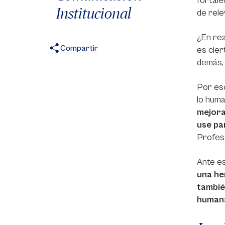
fortale
Institucional
de rele
¿En rea
Compartir
es cier
demás, 
X
Facebook
WhatsApp
Por eso
lo hum
mejora
use pa
Profeso
Ante es
una he
tambié
human