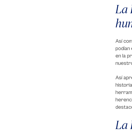
La 
hu
Así com
podían 
en la p
nuestro
Así apr
histori
herrami
herenci
destac
La 