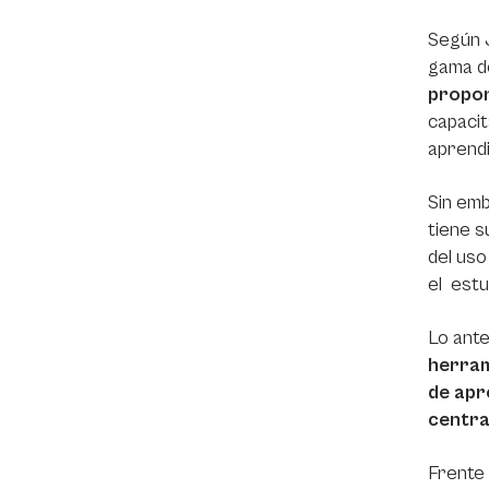
Según J
gama d
propor
capacit
aprendi
Sin emb
tiene s
del uso
el estu
Lo ante
herram
de apr
centra
Frente 