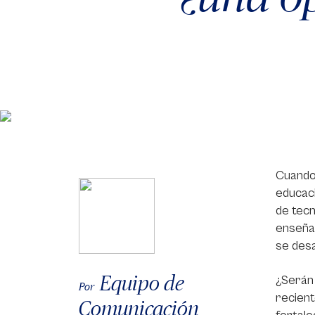
Cuando 
educaci
de tecn
enseñan
se desa
Equipo de
¿Serán 
Por
recient
Comunicación