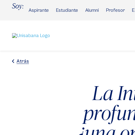
Pasar
Soy:
al
Aspirante
Estudiante
Alumni
Profesor
E
contenido
principal
Atrás
La Int
profun
¿una o