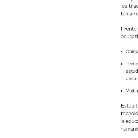
los tra
tomar e
Frente 
educati
Obicu
Perso
estud
desarr
Multi
Estos t
tecnoló
la educ
humanid