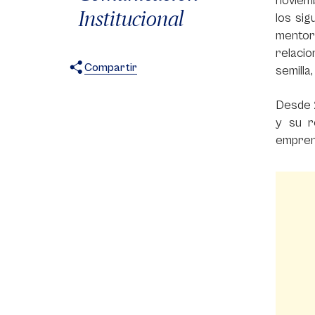
noviem
Institucional
los si
mentorí
relacio
Compartir
semilla
X
Facebook
WhatsApp
Desde 
y su r
emprend