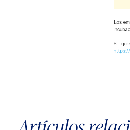
Los em
incubac
Si qui
https:
Artículos rela