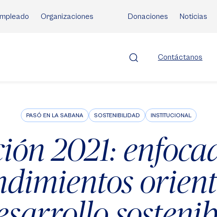
mpleado
Organizaciones
Donaciones
Noticias
Contáctanos
PASÓ EN LA SABANA
SOSTENIBILIDAD
INSTITUCIONAL
ión 2021: enfocad
dimientos orient
esarrollo sostenib