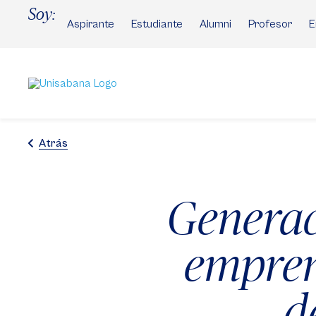
Pasar
Soy:
al
Aspirante
Estudiante
Alumni
Profesor
E
contenido
principal
Atrás
Generac
empren
d