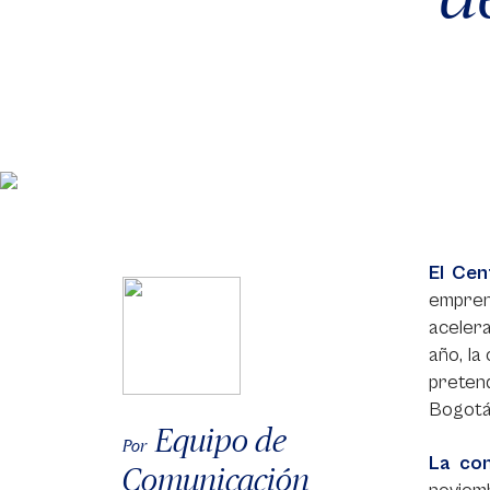
El Cen
empren
acelera
año, la
preten
Bogotá 
Equipo de
Por
La con
Comunicación