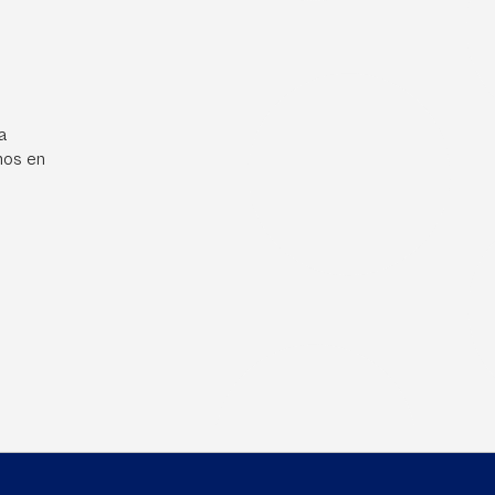
a
mos en