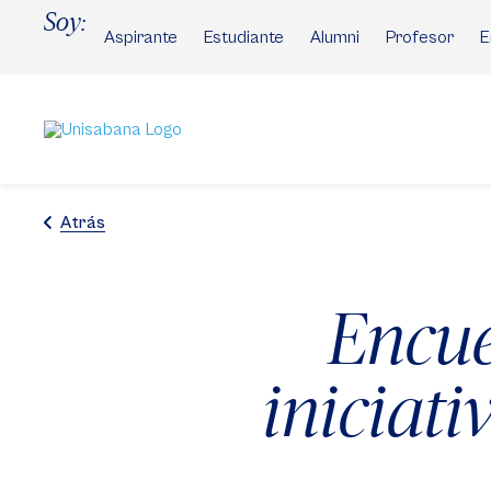
Pasar
Soy:
al
Aspirante
Estudiante
Alumni
Profesor
E
contenido
principal
Atrás
Encue
iniciati