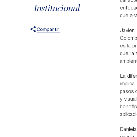
caracte
Institucional
enfoca
que era
Compartir
Javier
Colombi
X
Facebook
WhatsApp
es la p
que la
ambient
La dif
implic
pasos o
y visua
benefic
aplicaci
Daniela
charla