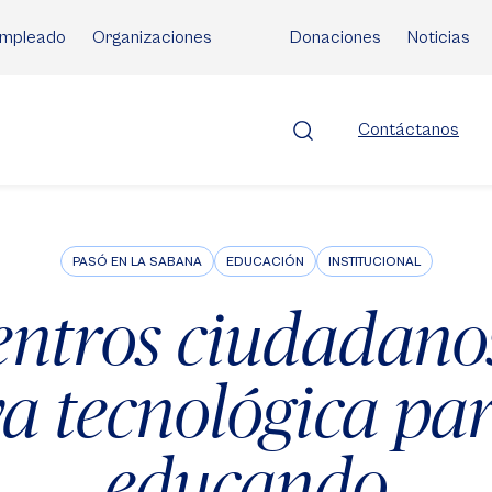
mpleado
Organizaciones
Donaciones
Noticias
Contáctanos
PASÓ EN LA SABANA
EDUCACIÓN
INSTITUCIONAL
ntros ciudadano
va tecnológica pa
educando