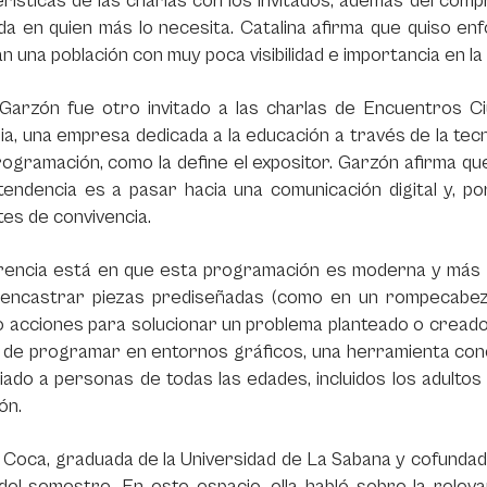
rísticas de las charlas con los invitados, además del com
da en quien más lo necesita. Catalina afirma que quiso e
n una población con muy poca visibilidad e importancia en la s
 Garzón fue otro invitado a las charlas de Encuentros C
a, una empresa dedicada a la educación a través de la tecno
rogramación, como la define el expositor. Garzón afirma 
 tendencia es a pasar hacia una comunicación digital y, 
es de convivencia.
erencia está en que esta programación es moderna y más s
a encastrar piezas prediseñadas (como en un rompecabez
 acciones para solucionar un problema planteado o creado
l de programar en entornos gráficos, una herramienta conc
iado a personas de todas las edades, incluidos los adult
ón.
 Coca, graduada de la Universidad de La Sabana y cofundador
 del semestre. En este espacio, ella habló sobre la rele