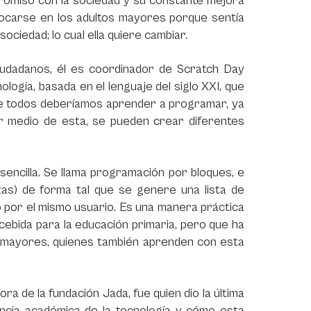
promiso con la sociedad y su constante mejora
nfocarse en los adultos mayores porque sentía
ociedad; lo cual ella quiere cambiar.
iudadanos, él es coordinador de Scratch Day
logía, basada en el lenguaje del siglo XXI, que
que todos deberíamos aprender a programar, ya
por medio de esta, se pueden crear diferentes
encilla. Se llama programación por bloques, e
as) de forma tal que se genere una lista de
 por el mismo usuario. Es una manera práctica
ebida para la educación primaria, pero que ha
os mayores, quienes también aprenden con esta
a de la fundación Jada, fue quien dio la última
vancia académica de la tecnología y cómo esta