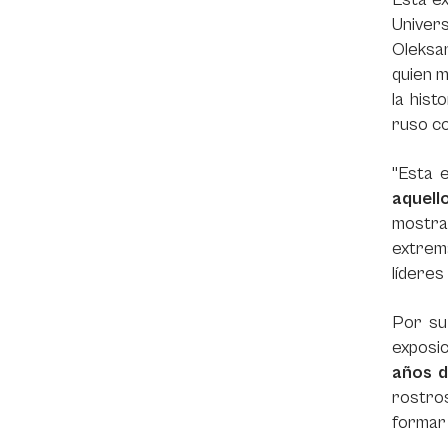
Univer
Oleksan
quien m
la hist
ruso co
"Esta e
aquell
mostra
extrem
líderes
Por su
exposic
años d
rostros
formar 