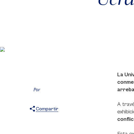
La Uni
conmem
arreba
Por
A trav
Compartir
exhibic
X
Facebook
WhatsApp
confli
Esta ex