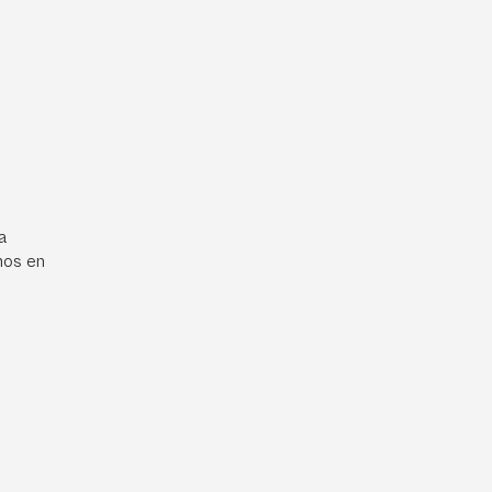
a
mos en