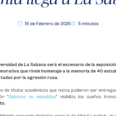
19 de Febrero de 2025
5 minutos
versidad de La Sabana será el escenario de la exposici
orativa que rinde homenaje a la memoria de 40 estud
tadas por la agresión rusa.
és de títulos académicos que nunca pudieron ser entregad
ión "
Diplomas no expedidos
" visibiliza los sueños tr
cto.
hibición recuerda historias como la de Matvii Levchuk, un