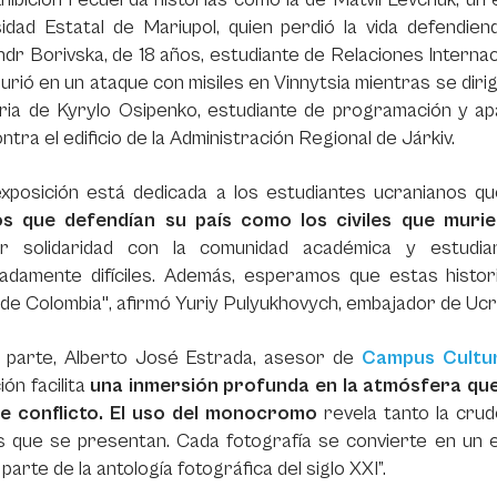
sidad Estatal de Mariupol, quien perdió la vida defendie
dr Borivska, de 18 años, estudiante de Relaciones Internac
urió en un ataque con misiles en Vinnytsia mientras se diri
oria de Kyrylo Osipenko, estudiante de programación y ap
ntra el edificio de la Administración Regional de Járkiv.
xposición está dedicada a los estudiantes ucranianos que 
os que defendían su país como los civiles que muri
r solidaridad con la comunidad académica y estudian
adamente difíciles. Además, esperamos que estas histori
 de Colombia", afirmó Yuriy Pulyukhovych, embajador de Uc
 parte, Alberto José Estrada, asesor de
Campus Cultu
ión facilita
una inmersión profunda en la atmósfera qu
e conflicto.
El uso del monocromo
revela tanto la crude
 que se presentan. Cada fotografía se convierte en un es
parte de la antología fotográfica del siglo XXI”.