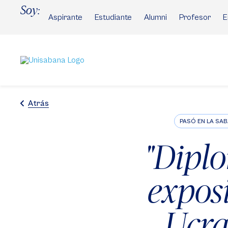
Pasar
Soy:
al
Aspirante
Estudiante
Alumni
Profesor
E
contenido
principal
Atrás
PASÓ EN LA SA
"Dipl
expos
Ucra