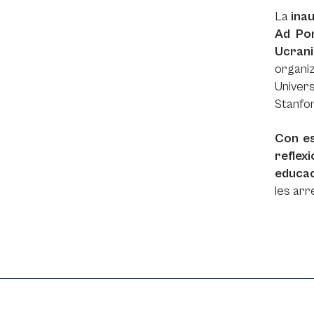
La
inau
Ad Po
Ucran
organ
Univer
Stanfor
Con es
reflex
educa
les arr