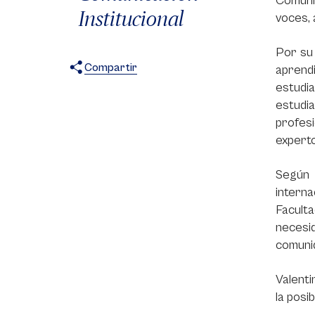
Comuni
Institucional
voces, 
Por su 
Compartir
aprendi
estudia
X
Facebook
WhatsApp
estudi
profes
experto
Según 
interna
Facult
necesid
comuni
Valenti
la posi