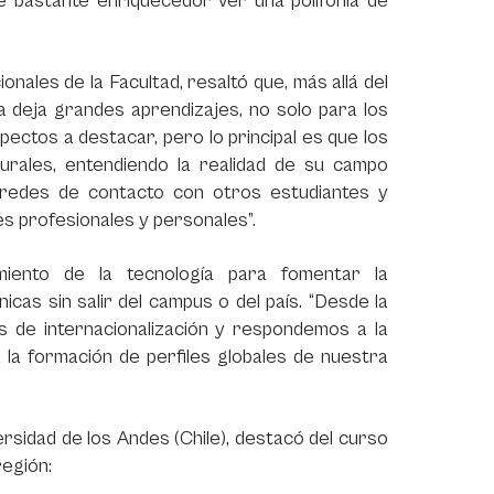
ue bastante enriquecedor ver una polifonía de
nales de la Facultad, resaltó que, más allá del
ta deja grandes aprendizajes, no solo para los
ectos a destacar, pero lo principal es que los
turales, entendiendo la realidad de su campo
 redes de contacto con otros estudiantes y
es profesionales y personales”.
iento de la tecnología para fomentar la
icas sin salir del campus o del país. “Desde la
s de internacionalización y respondemos a la
a la formación de perfiles globales de nuestra
ersidad de los Andes (Chile), destacó del curso
región: