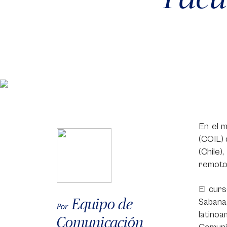
En el m
(COIL) 
(Chile)
remoto 
El cur
Equipo de
Sabana,
Por
latino
Comunicación