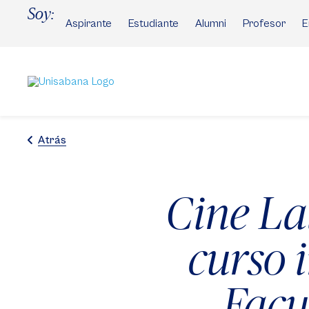
Pasar
Soy:
al
Aspirante
Estudiante
Alumni
Profesor
E
contenido
principal
Atrás
Cine La
curso 
Facu