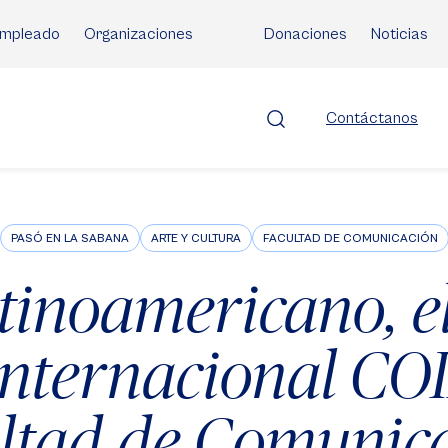
mpleado
Organizaciones
Donaciones
Noticias
Contáctanos
PASÓ EN LA SABANA
ARTE Y CULTURA
FACULTAD DE COMUNICACIÓN
tinoamericano, e
internacional COI
ltad de Comunic