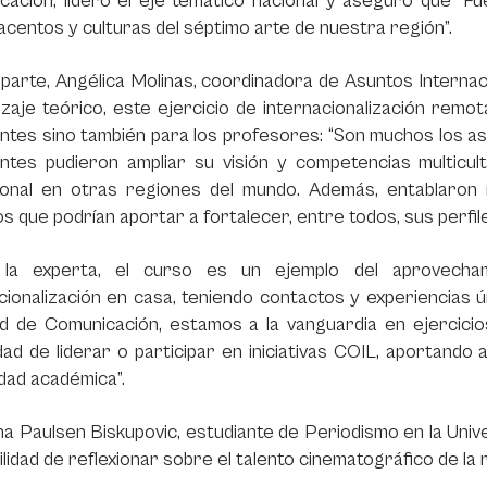
cación, lideró el eje temático nacional y aseguró que “F
acentos y culturas del séptimo arte de nuestra región”.
parte, Angélica Molinas, coordinadora de Asuntos Internacio
zaje teórico, este ejercicio de internacionalización remo
ntes sino también para los profesores: “Son muchos los asp
antes pudieron ampliar su visión y competencias multicul
ional en otras regiones del mundo. Además, entablaron
s que podrían aportar a fortalecer, entre todos, sus perfil
la experta, el curso es un ejemplo del aprovecham
cionalización en casa, teniendo contactos y experiencias ún
ad de Comunicación, estamos a la vanguardia en ejercicio
ad de liderar o participar en iniciativas COIL, aportando 
dad académica”.
na Paulsen Biskupovic, estudiante de Periodismo en la Univ
bilidad de reflexionar sobre el talento cinematográfico de la 