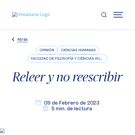
Pasar
al
contenido
MENÚ
principal
Atrás
OPINIÓN
CIENCIAS HUMANAS
FACULTAD DE FILOSOFÍA Y CIENCIAS HUMANAS
Releer y no reescribir
09 de Febrero de 2023
5 min. de lectura