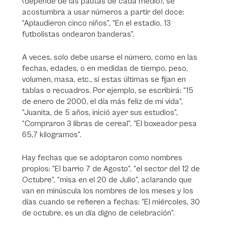
(depende de las pautas de cada medio), se
acostumbra a usar números a partir del doce:
“Aplaudieron cinco niños”, “En el estadio, 13
futbolistas ondearon banderas”.
A veces, solo debe usarse el número, como en las
fechas, edades, o en medidas de tiempo, peso,
volumen, masa, etc., si estas últimas se fijan en
tablas o recuadros. Por ejemplo, se escribirá: “15
de enero de 2000, el día más feliz de mi vida”,
“Juanita, de 5 años, inició ayer sus estudios”,
“Compraron 3 libras de cereal”, “El boxeador pesa
65,7 kilogramos”.
Hay fechas que se adoptaron como nombres
propios: “El barrio 7 de Agosto”, “el sector del 12 de
Octubre”, “misa en el 20 de Julio”, aclarando que
van en minúscula los nombres de los meses y los
días cuando se refieren a fechas: “El miércoles, 30
de octubre, es un día digno de celebración”.