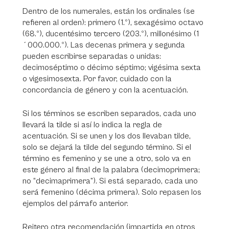
Dentro de los numerales, están los ordinales (se
refieren al orden): primero (1.º), sexagésimo octavo
(68.º), ducentésimo tercero (203.º), millonésimo (1
´000.000.º). Las decenas primera y segunda
pueden escribirse separadas o unidas:
decimoséptimo o décimo séptimo; vigésima sexta
o vigesimosexta. Por favor, cuidado con la
concordancia de género y con la acentuación.
Si los términos se escriben separados, cada uno
llevará la tilde si así lo indica la regla de
acentuación. Si se unen y los dos llevaban tilde,
solo se dejará la tilde del segundo término. Si el
término es femenino y se une a otro, solo va en
este género al final de la palabra (decimoprimera;
no “decimaprimera”). Si está separado, cada uno
será femenino (décima primera). Solo repasen los
ejemplos del párrafo anterior.
Reitero otra recomendación (impartida en otros