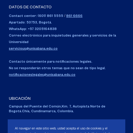
DATOS DE CONTACTO
Contact center: (601) 861 5555
/
861 6666
Apartado: 53753, Bogotá.
WhatsApp: +57 3205164838
Correo electrónico para inquietudes generales y servicios de la
Universidad
servicious@unisabana.edu.co
Contacto únicamente para notificaciones legales.
No se responderán otros temas que no sean de tipo legal.
notificacioneslegales@unisabana.edu.co
UBICACIÓN
Campus del Puente del Común,
Km. 7, Autopista Norte de
Bogotá.
Chía, Cundinamarca, Colombia.
Código SNIES 1711
Personería Jurídica:
Resolución 130 del 14 de enero de 1980
.
Al navegar en este sitio web, usted acepta el uso de cookies y el
Ministerio de Educación Nacional.