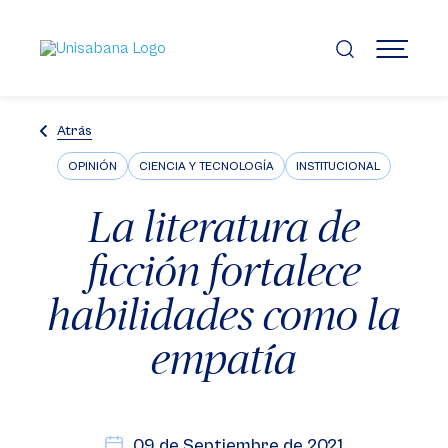
Pasar
al
contenido
MENÚ
principal
Atrás
OPINIÓN
CIENCIA Y TECNOLOGÍA
INSTITUCIONAL
La literatura de
ficción fortalece
habilidades como la
empatía
09 de Septiembre de 2021