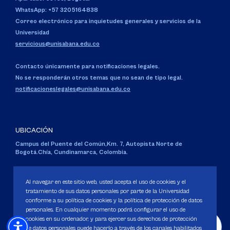
WhatsApp: +57 3205164838
Correo electrónico para inquietudes generales y servicios de la
Universidad
servicious@unisabana.edu.co
Contacto únicamente para notificaciones legales.
No se responderán otros temas que no sean de tipo legal.
notificacioneslegales@unisabana.edu.co
UBICACIÓN
Campus del Puente del Común,
Km. 7, Autopista Norte de
Bogotá.
Chía, Cundinamarca, Colombia.
Código SNIES 1711
Personería Jurídica:
Resolución 130 del 14 de enero de 1980
.
Al navegar en este sitio web, usted acepta el uso de cookies y el
Ministerio de Educación Nacional.
tratamiento de sus datos personales por parte de la Universidad
conforme a su política de cookies y la política de protección de datos
personales. En cualquier momento podrá configurar el uso de
cookies en su ordenador, y para ejercer sus derechos de protección
de datos personales puede hacerlo a través de los canales habilitados