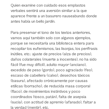
Quien examine con cuidado esos emplastos
verbales sentirá una aversión similar a la que
aparece frente a un basurero nauseabundo donde
antes había un bello jardín.
Para preservar el tono de los textos anteriores,
vamos aquí también solo con algunos ejemplos,
porque se necesitaría una biblioteca entera para
recopilar los eufemismos, las lisonjas, los perífrasis
inútiles, etc.: ajuste de precios (alza de precios),
daños colaterales (muerte a inocentes), no ha sido
fácil (fue muy difícil), adulto mayor (anciano),
excedido de peso (gordo), poco agraciado (feo),
escaso de cabellera (calvo), desechos tóxicos
(basura), afectado crónicamente por causas
etílicas (borracho), de reducida masa corporal
(flaco), de movimientos instintivos y poco
coordinados (tosco, patán), falta de asepsia
(sucia), con actitud de apremio (afanado), faltar a
la verdad (mentir), etc.