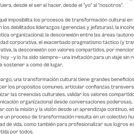
fuera, desde el ser al hacer, desde el “yo” al “nosotros”.
ué imposibilita los procesos de transformación cultural en
 los debilitados liderazgos (gerencias y jefaturas), la incoh
ética organizacional, la desconexión entre las áreas (autono
tidad corporativa, el exacerbado pragmatismo táctico (y tran
ativa, la desconexión con valores compartidos, por mencion
 hoy —y lo ha sido siempre— una invitación para un viaje sin 
e sostener a como dé lugar.
argo, una transformación cultural tiene grandes beneficios:
cer los propósitos comunes, articular confianzas transversal
zar las creencias culturales, validar los valores compartido
nicación organizacional desde conversaciones poderosas, in
r con la misión y la visión desde un aprendizaje continuo,
e un proceso de transformación resulta en un colectivo h
dad de vida, como también para profesionalizar sus logros e
ida por todos.