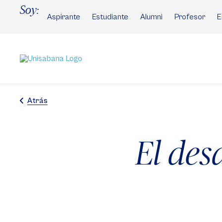
Pasar
Soy:
al
Aspirante
Estudiante
Alumni
Profesor
E
contenido
principal
Atrás
El des