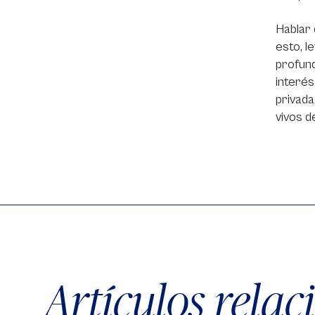
Hablar 
esto, l
profund
interés
privada
vivos d
Artículos rela