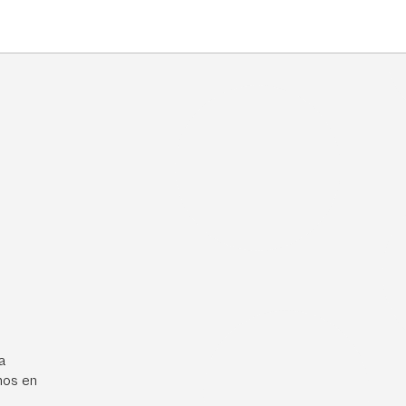
a
mos en