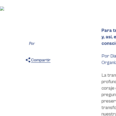
Para t
y, así
consci
Por
Por Dia
Compartir
Organiz
X
Facebook
WhatsApp
La tran
profund
coraje 
pregunt
preserv
transfo
nuestra