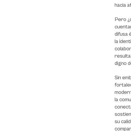
hacia a
Pero ¿q
cuentan
difusa 
la iden
colabor
resulta
digno d
Sin emb
fortale
moderni
la comu
conecta
sostien
su cali
compart