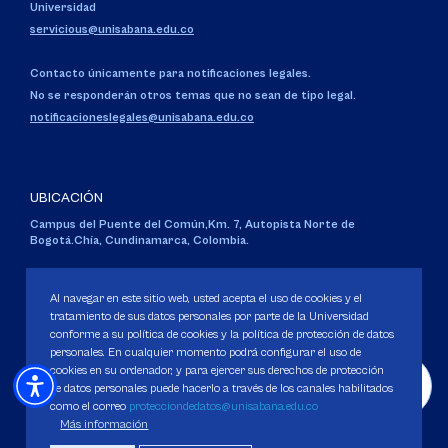
Universidad
servicious@unisabana.edu.co
Contacto únicamente para notificaciones legales.
No se responderán otros temas que no sean de tipo legal.
notificacioneslegales@unisabana.edu.co
UBICACIÓN
Campus del Puente del Común,
Km. 7, Autopista Norte de
Bogotá.
Chía, Cundinamarca, Colombia.
Código SNIES 1711
Personería Jurídica:
Resolución 130 del 14 de enero de 1980
.
Al navegar en este sitio web, usted acepta el uso de cookies y el
Ministerio de Educación Nacional.
tratamiento de sus datos personales por parte de la Universidad
conforme a su política de cookies y la política de protección de datos
personales. En cualquier momento podrá configurar el uso de
cookies en su ordenador, y para ejercer sus derechos de protección
de datos personales puede hacerlo a través de los canales habilitados
como el correo
protecciondedatos@unisabana.edu.co
Política de Protección de datos
Más información
Política de Cookies